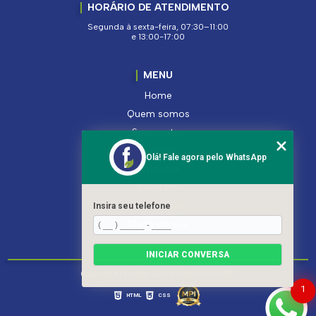
HORÁRIO DE ATENDIMENTO
Segunda à sexta-feira, 07:30–11:00
e 13:00-17:00
MENU
Home
Quem somos
Segmentos
Serviços
Olá! Fale agora pelo WhatsApp
Produtos
Contato
Categorias
Insira seu telefone
Mapa do site
INICIAR CONVERSA
Copyright © Ferroleto. (Lei 9610 de 19/02/1998)
1
HTML
CSS