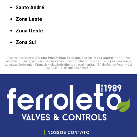
Santo André
Zona Leste
Zona Oeste
Zona Sul
O conteúdo do texto "
Atuador Pneumático Act Santa Rita Do Passa Quatro
" é de direito
reservado. Sua reprodução, parcial ou total, mesmo citando nossos links, é proibida sem a
autorização do autor. Crime de violação de direito autoral – artigo 184 do Código Penal –
Lei
9610/98 - Lei de direitos autorais
.
NOSSOS CONTATO