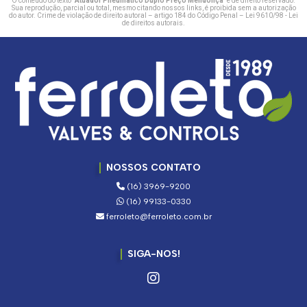
O conteúdo do texto "
Atuador Pneumático Duplo Preço Mendonça
" é de direito reservado.
Sua reprodução, parcial ou total, mesmo citando nossos links, é proibida sem a autorização
do autor. Crime de violação de direito autoral – artigo 184 do Código Penal –
Lei 9610/98 - Lei
de direitos autorais
.
NOSSOS CONTATO
(16) 3969-9200
(16) 99133-0330
ferroleto@ferroleto.com.br
SIGA-NOS!