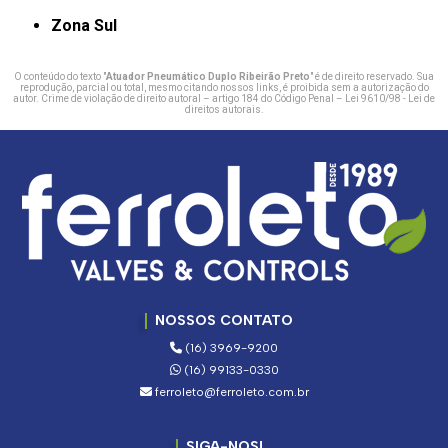
Zona Sul
O conteúdo do texto "
Atuador Pneumático Duplo Ribeirão Preto
" é de direito reservado. Sua
reprodução, parcial ou total, mesmo citando nossos links, é proibida sem a autorização do
autor. Crime de violação de direito autoral – artigo 184 do Código Penal –
Lei 9610/98 - Lei de
direitos autorais
.
NOSSOS CONTATO
(16) 3969-9200
(16) 99133-0330
ferroleto@ferroleto.com.br
SIGA-NOS!