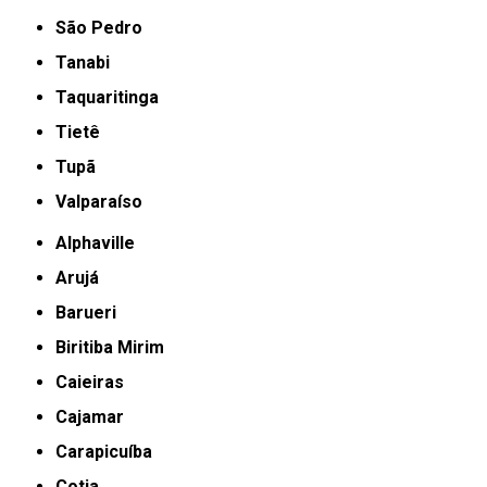
São Pedro
Tanabi
Taquaritinga
Tietê
Tupã
Valparaíso
Alphaville
Arujá
Barueri
Biritiba Mirim
Caieiras
Cajamar
Carapicuíba
Cotia