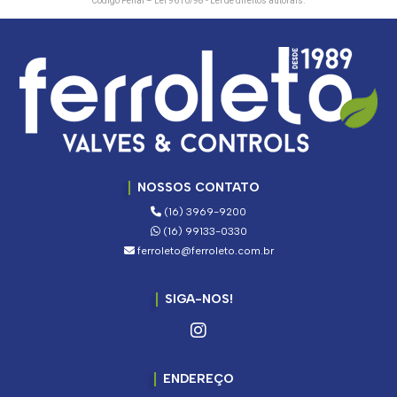
Código Penal –
Lei 9610/98 - Lei de direitos autorais
.
NOSSOS CONTATO
(16) 3969-9200
(16) 99133-0330
ferroleto@ferroleto.com.br
SIGA-NOS!
ENDEREÇO