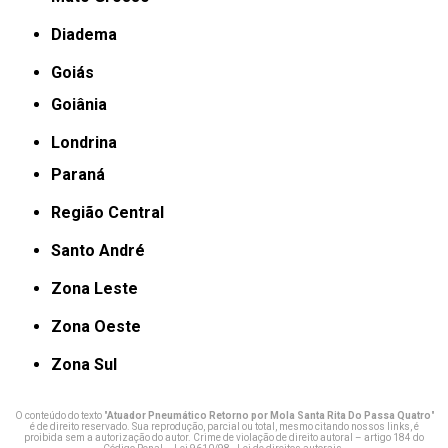
Diadema
Goiás
Goiânia
Londrina
Paraná
Região Central
Santo André
Zona Leste
Zona Oeste
Zona Sul
O conteúdo do texto "
Atuador Pneumático Retorno por Mola Santa Rita Do Passa Quatro
"
é de direito reservado. Sua reprodução, parcial ou total, mesmo citando nossos links, é
proibida sem a autorização do autor. Crime de violação de direito autoral – artigo 184 do