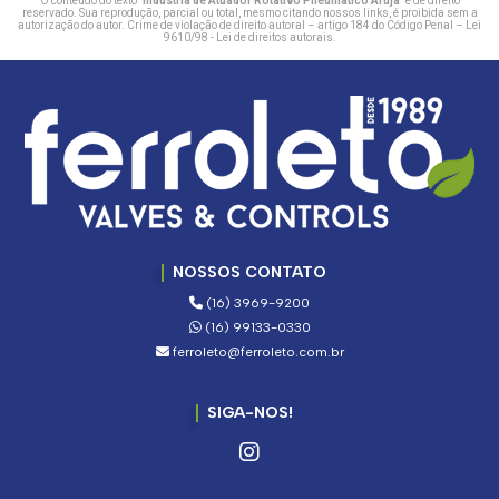
O conteúdo do texto "
Indústria de Atuador Rotativo Pneumático Arujá
" é de direito
reservado. Sua reprodução, parcial ou total, mesmo citando nossos links, é proibida sem a
autorização do autor. Crime de violação de direito autoral – artigo 184 do Código Penal –
Lei
9610/98 - Lei de direitos autorais
.
NOSSOS CONTATO
(16) 3969-9200
(16) 99133-0330
ferroleto@ferroleto.com.br
SIGA-NOS!