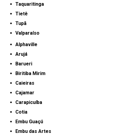
Taquaritinga
Tietê
Tupã
Valparaíso
Alphaville
Arujá
Barueri
Biritiba Mirim
Caieiras
Cajamar
Carapicuíba
Cotia
Embu Guaçú
Embu das Artes