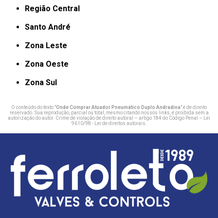
Região Central
Santo André
Zona Leste
Zona Oeste
Zona Sul
O conteúdo do texto "
Onde Comprar Atuador Pneumático Duplo Andradina
" é de direito
reservado. Sua reprodução, parcial ou total, mesmo citando nossos links, é proibida sem a
autorização do autor. Crime de violação de direito autoral – artigo 184 do Código Penal –
Lei
9610/98 - Lei de direitos autorais
.