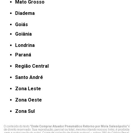
Mato Grosso
Diadema
Goiás
Goiânia
Londrina
Paraná
Região Central
Santo André
Zona Leste
Zona Oeste
Zona Sul
O conteúdo do texto "
Onde Comprar Atuador Pneumático Retorno por Mola Salesópolis
" é
de direito reservado. Sua reprodução, parcial ou total, mesmo citando nossos links, é proibida
sem a autorização do autor. Crime de violação de direito autoral – artigo 184 do Código Penal