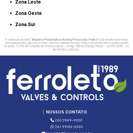
Zona Leste
Zona Oeste
Zona Sul
O conteúdo do texto "
Atuador Pneumático Actreg Preço São Pedro
" é de direito reservado.
Sua reprodução, parcial ou total, mesmo citando nossos links, é proibida sem a autorização
do autor. Crime de violação de direito autoral – artigo 184 do Código Penal –
Lei 9610/98 - Lei
de direitos autorais
.
NOSSOS CONTATO
(16) 3969-9200
(16) 99133-0330