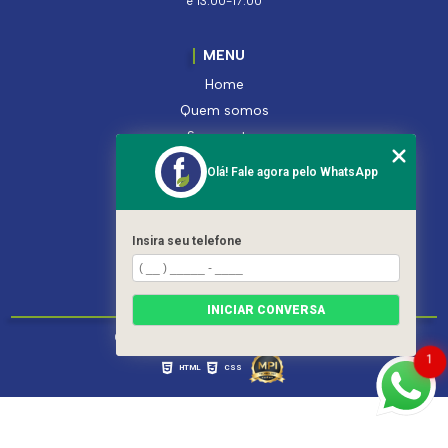
e 13:00-17:00
MENU
Home
Quem somos
Segmentos
Serviços
Olá! Fale agora pelo WhatsApp
Produtos
Contato
Categorias
Insira seu telefone
Mapa do site
INICIAR CONVERSA
Copyright © Ferroleto. (Lei 9610 de 19/02/1998)
1
HTML
CSS