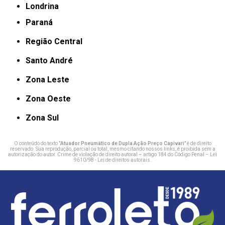
Londrina
Paraná
Região Central
Santo André
Zona Leste
Zona Oeste
Zona Sul
O conteúdo do texto "
Atuador Pneumático de Dupla Ação Preço Capivari
" é de direito
reservado. Sua reprodução, parcial ou total, mesmo citando nossos links, é proibida sem a
autorização do autor. Crime de violação de direito autoral – artigo 184 do Código Penal –
Lei
9610/98 - Lei de direitos autorais
.