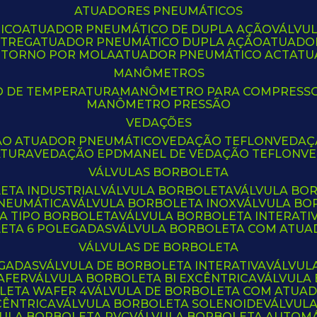
ATUADORES PNEUMÁTICOS
ICO
ATUADOR PNEUMÁTICO DE DUPLA AÇÃO
VÁLVU
CTREG
ATUADOR PNEUMÁTICO DUPLA AÇÃO
ATUADO
ETORNO POR MOLA
ATUADOR PNEUMÁTICO ACT
AT
MANÔMETROS
O DE TEMPERATURA
MANÔMETRO PARA COMPRESS
MANÔMETRO PRESSÃO
VEDAÇÕES
ÃO ATUADOR PNEUMÁTICO
VEDAÇÃO TEFLON
VEDA
ATURA
VEDAÇÃO EPDM
ANEL DE VEDAÇÃO TEFLON
V
VÁLVULAS BORBOLETA
ETA INDUSTRIAL
VÁLVULA BORBOLETA
VÁLVULA BO
PNEUMÁTICA
VÁLVULA BORBOLETA INOX
VÁLVULA B
LA TIPO BORBOLETA
VÁLVULA BORBOLETA INTERATI
LETA 6 POLEGADAS
VÁLVULA BORBOLETA COM ATU
VÁLVULAS DE BORBOLETA
EGADAS
VÁLVULA DE BORBOLETA INTERATIVA
VÁLVUL
AFER
VÁLVULA BORBOLETA BI EXCÊNTRICA
VÁLVULA
LETA WAFER 4
VÁLVULA DE BORBOLETA COM ATUA
CÊNTRICA
VÁLVULA BORBOLETA SOLENOIDE
VÁLVUL
VULA BORBOLETA PVC
VÁLVULA BORBOLETA AUTOM