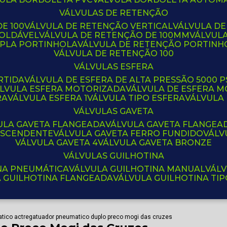
VÁLVULAS DE RETENÇÃO
E 100
VÁLVULA DE RETENÇÃO VERTICAL
VÁLVULA D
SOLDÁVEL
VÁLVULA DE RETENÇÃO DE 100MM
VÁLVUL
UPLA PORTINHOLA
VÁLVULA DE RETENÇÃO PORTINH
VÁLVULA DE RETENÇÃO 100
VÁLVULAS ESFERA
RTIDA
VÁLVULA DE ESFERA DE ALTA PRESSÃO 5000 P
ÁLVULA ESFERA MOTORIZADA
VÁLVULA DE ESFERA
RA
VÁLVULA ESFERA 1
VÁLVULA TIPO ESFERA
VÁLVULA
VÁLVULAS GAVETA
VULA GAVETA FLANGEADA
VÁLVULA GAVETA FLANGEA
 ASCENDENTE
VÁLVULA GAVETA FERRO FUNDIDO
VÁL
VÁLVULA GAVETA 4
VÁLVULA GAVETA BRONZE
VÁLVULAS GUILHOTINA
INA PNEUMÁTICA
VÁLVULA GUILHOTINA MANUAL
VÁL
A GUILHOTINA FLANGEADA
VÁLVULA GUILHOTINA TI
tico actreg
atuador pneumatico duplo preco mogi das cruzes