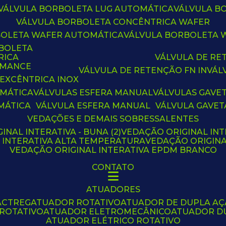
VÁLVULA BORBOLETA LUG AUTOMÁTICA
VÁLVULA 
VÁLVULA BORBOLETA CONCÊNTRICA WAFER
BOLETA WAFER AUTOMÁTICA
VÁLVULA BORBOLETA
RBOLETA
RICA
VÁLVULA DE R
RMANCE
VÁLVULA DE RETENÇÃO FN IN
VÁ
 EXCÊNTRICA INOX
OMÁTICA
VÁLVULAS ESFERA MANUAL
VÁLVULAS GAVE
MÁTICA
VÁLVULA ESFERA MANUAL
VÁLVULA GAVET
VEDAÇÕES E DEMAIS SOBRESSALENTES
INAL INTERATIVA - BUNA (2)
VEDAÇÃO ORIGINAL INT
L INTERATIVA ALTA TEMPERATURA
VEDAÇÃO ORIGIN
VEDAÇÃO ORIGINAL INTERATIVA EPDM BRANCO
CONTATO
ATUADORES
ACTREG
ATUADOR ROTATIVO
ATUADOR DE DUPLA A
 ROTATIVO
ATUADOR ELETROMECÂNICO
ATUADOR D
ATUADOR ELÉTRICO ROTATIVO