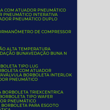
LA COM ATUADOR PNEUMÁTICO
R PNEUMÁTICO INTERATIVA
UADOR PNEUMÁTICO DUPLO
OR
MANÔMETRO DE COMPRESSOR
ÇÃO ALTA TEMPERATURA
EDAÇÃO BUNA
VEDAÇÃO BUNA N
RBOLETA TIPO LUG
ORBOLETA COM ATUADOR
VA
VÁLVULA BORBOLETA INTERLOK
ADOR PNEUMÁTICO
A BORBOLETA TRIEXCENTRICA
 BORBOLETA TIPO WAFER
DOR PNEUMÁTICO
A BORBOLETA PARA ESGOTO
ÁTICA