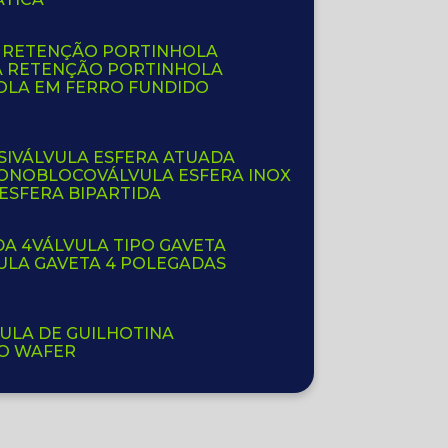
E RETENÇÃO PORTINHOLA
A RETENÇÃO PORTINHOLA
OLA EM FERRO FUNDIDO
SI
VÁLVULA ESFERA ATUADA
 MONOBLOCO
VÁLVULA ESFERA INOX
 ESFERA BIPARTIDA
DA 4
VÁLVULA TIPO GAVETA
VULA GAVETA 4 POLEGADAS
VULA DE GUILHOTINA
PO WAFER