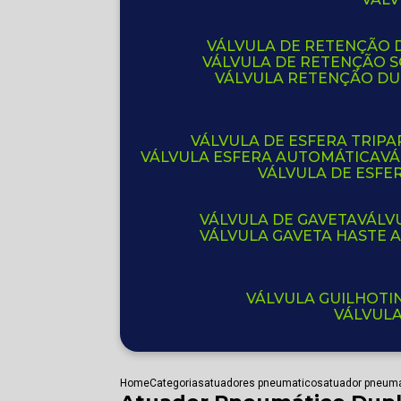
VÁLVULA DE RETENÇÃO D
VÁLVULA DE RETENÇÃO 
VÁLVULA RETENÇÃO D
VÁLVULA DE ESFERA TRIPA
VÁLVULA ESFERA AUTOMÁTICA
V
VÁLVULA DE ESFE
VÁLVULA DE GAVETA
VÁL
VÁLVULA GAVETA HASTE
VÁLVULA GUILHOT
VÁLVUL
Home
Categorias
atuadores pneumaticos
atuador pneuma