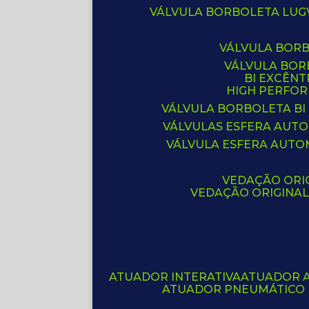
VÁLVULA BORBOLETA LUG
VÁLVULA BOR
VÁLVULA BO
BI EXCÊNT
HIGH PERFO
VÁLVULA BORBOLETA BI
VÁLVULAS ESFERA AUT
VÁLVULA ESFERA AUTO
VEDAÇÃO ORIG
VEDAÇÃO ORIGINA
ATUADOR INTERATIVA
ATUADOR 
ATUADOR PNEUMÁTICO