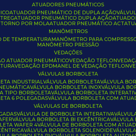
ATUADORES PNEUMÁTICOS
ICO
ATUADOR PNEUMÁTICO DE DUPLA AÇÃO
VÁLVU
CTREG
ATUADOR PNEUMÁTICO DUPLA AÇÃO
ATUADO
ETORNO POR MOLA
ATUADOR PNEUMÁTICO ACT
AT
MANÔMETROS
O DE TEMPERATURA
MANÔMETRO PARA COMPRESS
MANÔMETRO PRESSÃO
VEDAÇÕES
ÃO ATUADOR PNEUMÁTICO
VEDAÇÃO TEFLON
VEDA
ATURA
VEDAÇÃO EPDM
ANEL DE VEDAÇÃO TEFLON
V
VÁLVULAS BORBOLETA
ETA INDUSTRIAL
VÁLVULA BORBOLETA
VÁLVULA BO
PNEUMÁTICA
VÁLVULA BORBOLETA INOX
VÁLVULA B
LA TIPO BORBOLETA
VÁLVULA BORBOLETA INTERATI
LETA 6 POLEGADAS
VÁLVULA BORBOLETA COM ATU
VÁLVULAS DE BORBOLETA
EGADAS
VÁLVULA DE BORBOLETA INTERATIVA
VÁLVUL
AFER
VÁLVULA BORBOLETA BI EXCÊNTRICA
VÁLVULA
LETA WAFER 4
VÁLVULA DE BORBOLETA COM ATUA
CÊNTRICA
VÁLVULA BORBOLETA SOLENOIDE
VÁLVUL
VULA BORBOLETA PVC
VÁLVULA BORBOLETA AUTOM