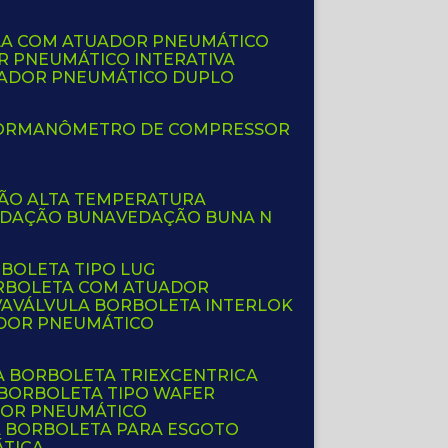
LA COM ATUADOR PNEUMÁTICO
R PNEUMÁTICO INTERATIVA
UADOR PNEUMÁTICO DUPLO
OR
MANÔMETRO DE COMPRESSOR
ÇÃO ALTA TEMPERATURA
EDAÇÃO BUNA
VEDAÇÃO BUNA N
RBOLETA TIPO LUG
ORBOLETA COM ATUADOR
VA
VÁLVULA BORBOLETA INTERLOK
ADOR PNEUMÁTICO
A BORBOLETA TRIEXCENTRICA
 BORBOLETA TIPO WAFER
DOR PNEUMÁTICO
A BORBOLETA PARA ESGOTO
ÁTICA