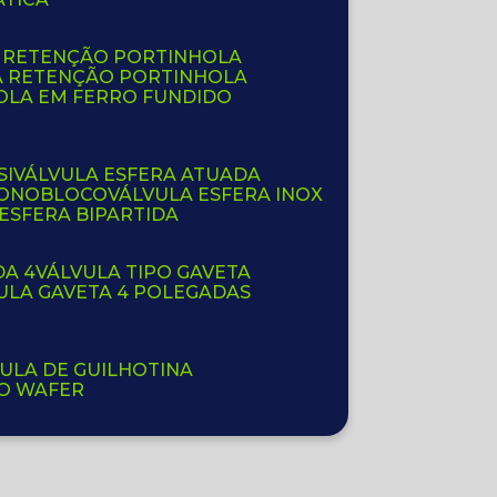
E RETENÇÃO PORTINHOLA
A RETENÇÃO PORTINHOLA
OLA EM FERRO FUNDIDO
SI
VÁLVULA ESFERA ATUADA
 MONOBLOCO
VÁLVULA ESFERA INOX
 ESFERA BIPARTIDA
DA 4
VÁLVULA TIPO GAVETA
VULA GAVETA 4 POLEGADAS
VULA DE GUILHOTINA
PO WAFER