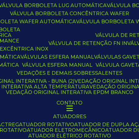
VÁLVULA BORBOLETA LUG AUTOMÁTICA
VÁLVULA 
VÁLVULA BORBOLETA CONCÊNTRICA WAFER
BOLETA WAFER AUTOMÁTICA
VÁLVULA BORBOLETA
RBOLETA
RICA
VÁLVULA DE R
RMANCE
VÁLVULA DE RETENÇÃO FN IN
VÁ
 EXCÊNTRICA INOX
OMÁTICA
VÁLVULAS ESFERA MANUAL
VÁLVULAS GAVE
MÁTICA
VÁLVULA ESFERA MANUAL
VÁLVULA GAVET
VEDAÇÕES E DEMAIS SOBRESSALENTES
INAL INTERATIVA - BUNA (2)
VEDAÇÃO ORIGINAL INT
L INTERATIVA ALTA TEMPERATURA
VEDAÇÃO ORIGIN
VEDAÇÃO ORIGINAL INTERATIVA EPDM BRANCO
CONTATO
ATUADORES
ACTREG
ATUADOR ROTATIVO
ATUADOR DE DUPLA A
 ROTATIVO
ATUADOR ELETROMECÂNICO
ATUADOR D
ATUADOR ELÉTRICO ROTATIVO