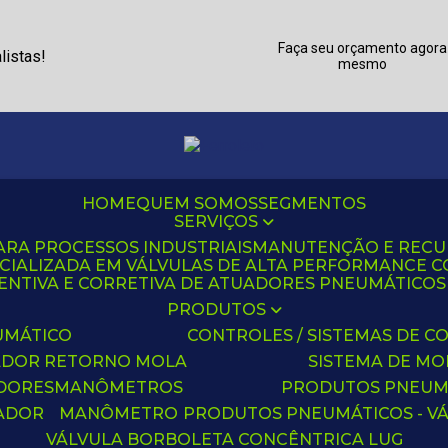
Faça seu orçamento agora
listas!
mesmo
HOME
QUEM SOMOS
SEGMENTOS
SERVIÇOS
ARA PROCESSOS INDUSTRIAIS
MANUTENÇÃO E REC
CIALIZADA EM VÁLVULAS DE ALTA PERFORMANCE C
NTIVA E CORRETIVA DE ATUADORES PNEUMÁTICOS C
PRODUTOS
UMÁTICO
CONTROLES / SISTEMAS DE
ADOR RETORNO MOLA
SISTEMA DE M
ADORES
MANÔMETROS
PRODUTOS PNEUM
UADOR
MANÔMETRO
PRODUTOS PNEUMÁTICOS - V
VÁLVULA BORBOLETA CONCÊNTRICA LUG