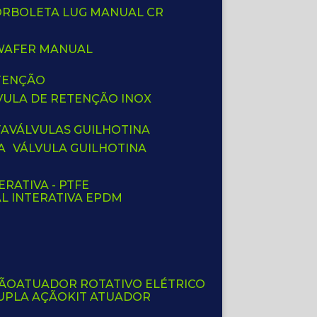
BORBOLETA LUG MANUAL CR
 WAFER MANUAL
ETENÇÃO
LVULA DE RETENÇÃO INOX
TA
VÁLVULAS GUILHOTINA
A
VÁLVULA GUILHOTINA
ERATIVA - PTFE
AL INTERATIVA EPDM
ÇÃO
ATUADOR ROTATIVO ELÉTRICO
UPLA AÇÃO
KIT ATUADOR