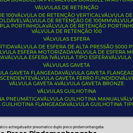
VÁLVULAS DE RETENÇÃO
E 100
VÁLVULA DE RETENÇÃO VERTICAL
VÁLVULA D
SOLDÁVEL
VÁLVULA DE RETENÇÃO DE 100MM
VÁLVUL
UPLA PORTINHOLA
VÁLVULA DE RETENÇÃO PORTINH
VÁLVULA DE RETENÇÃO 100
VÁLVULAS ESFERA
RTIDA
VÁLVULA DE ESFERA DE ALTA PRESSÃO 5000 P
ÁLVULA ESFERA MOTORIZADA
VÁLVULA DE ESFERA
RA
VÁLVULA ESFERA 1
VÁLVULA TIPO ESFERA
VÁLVULA
VÁLVULAS GAVETA
VULA GAVETA FLANGEADA
VÁLVULA GAVETA FLANGEA
 ASCENDENTE
VÁLVULA GAVETA FERRO FUNDIDO
VÁL
VÁLVULA GAVETA 4
VÁLVULA GAVETA BRONZE
VÁLVULAS GUILHOTINA
INA PNEUMÁTICA
VÁLVULA GUILHOTINA MANUAL
VÁL
A GUILHOTINA FLANGEADA
VÁLVULA GUILHOTINA TI
tico actreg
atuador pneumatico duplo preco pindamonhangaba