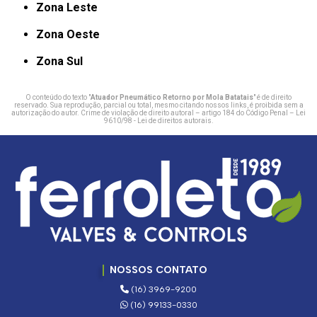
Zona Leste
Zona Oeste
Zona Sul
O conteúdo do texto "
Atuador Pneumático Retorno por Mola Batatais
" é de direito
reservado. Sua reprodução, parcial ou total, mesmo citando nossos links, é proibida sem a
autorização do autor. Crime de violação de direito autoral – artigo 184 do Código Penal –
Lei
9610/98 - Lei de direitos autorais
.
NOSSOS CONTATO
(16) 3969-9200
(16) 99133-0330