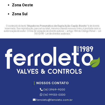
Zona Oeste
Zona Sul
O conteúdo do texto "
Atuadores Pneumático de Dupla Ação Capão Bonito
" é de direito
reservado. Sua reprodução, parcial ou total, mesmo citando nossos links, é proibida sem a
autorização do autor. Crime de violação de direito autoral – artigo 184 do Código Penal –
Lei
9610/98 - Lei de direitos autorais
.
NOSSOS CONTATO
(16) 3969-9200
(16) 99133-0330
ferroleto@ferroleto.com.br