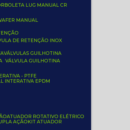
BORBOLETA LUG MANUAL CR
 WAFER MANUAL
ETENÇÃO
LVULA DE RETENÇÃO INOX
TA
VÁLVULAS GUILHOTINA
A
VÁLVULA GUILHOTINA
ERATIVA - PTFE
AL INTERATIVA EPDM
ÇÃO
ATUADOR ROTATIVO ELÉTRICO
UPLA AÇÃO
KIT ATUADOR