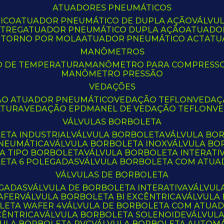
ATUADORES PNEUMÁTICOS
ICO
ATUADOR PNEUMÁTICO DE DUPLA AÇÃO
VÁLVU
CTREG
ATUADOR PNEUMÁTICO DUPLA AÇÃO
ATUADO
ETORNO POR MOLA
ATUADOR PNEUMÁTICO ACT
AT
MANÔMETROS
O DE TEMPERATURA
MANÔMETRO PARA COMPRESS
MANÔMETRO PRESSÃO
VEDAÇÕES
ÃO ATUADOR PNEUMÁTICO
VEDAÇÃO TEFLON
VEDA
ATURA
VEDAÇÃO EPDM
ANEL DE VEDAÇÃO TEFLON
V
VÁLVULAS BORBOLETA
ETA INDUSTRIAL
VÁLVULA BORBOLETA
VÁLVULA BO
PNEUMÁTICA
VÁLVULA BORBOLETA INOX
VÁLVULA B
LA TIPO BORBOLETA
VÁLVULA BORBOLETA INTERATI
LETA 6 POLEGADAS
VÁLVULA BORBOLETA COM ATU
VÁLVULAS DE BORBOLETA
EGADAS
VÁLVULA DE BORBOLETA INTERATIVA
VÁLVUL
AFER
VÁLVULA BORBOLETA BI EXCÊNTRICA
VÁLVULA
LETA WAFER 4
VÁLVULA DE BORBOLETA COM ATUA
CÊNTRICA
VÁLVULA BORBOLETA SOLENOIDE
VÁLVUL
VULA BORBOLETA PVC
VÁLVULA BORBOLETA AUTOM