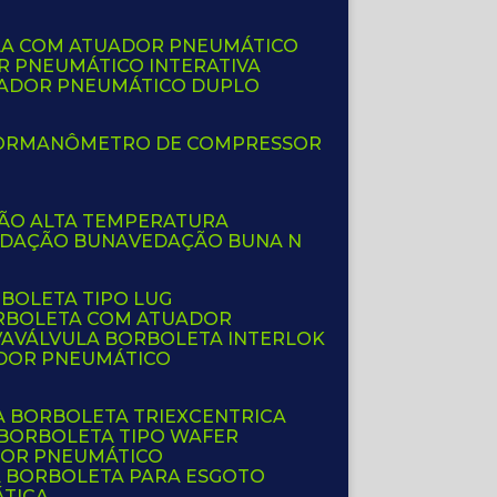
LA COM ATUADOR PNEUMÁTICO
R PNEUMÁTICO INTERATIVA
UADOR PNEUMÁTICO DUPLO
OR
MANÔMETRO DE COMPRESSOR
ÇÃO ALTA TEMPERATURA
EDAÇÃO BUNA
VEDAÇÃO BUNA N
RBOLETA TIPO LUG
ORBOLETA COM ATUADOR
VA
VÁLVULA BORBOLETA INTERLOK
ADOR PNEUMÁTICO
A BORBOLETA TRIEXCENTRICA
 BORBOLETA TIPO WAFER
DOR PNEUMÁTICO
A BORBOLETA PARA ESGOTO
ÁTICA