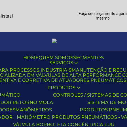
Faça seu orçamento agora
listas!
mesmo
HOME
QUEM SOMOS
SEGMENTOS
SERVIÇOS
ARA PROCESSOS INDUSTRIAIS
MANUTENÇÃO E REC
CIALIZADA EM VÁLVULAS DE ALTA PERFORMANCE C
NTIVA E CORRETIVA DE ATUADORES PNEUMÁTICOS C
PRODUTOS
UMÁTICO
CONTROLES / SISTEMAS DE
ADOR RETORNO MOLA
SISTEMA DE M
ADORES
MANÔMETROS
PRODUTOS PNEUM
UADOR
MANÔMETRO
PRODUTOS PNEUMÁTICOS - V
VÁLVULA BORBOLETA CONCÊNTRICA LUG