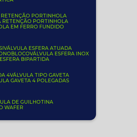
E RETENÇÃO PORTINHOLA
A RETENÇÃO PORTINHOLA
OLA EM FERRO FUNDIDO
SI
VÁLVULA ESFERA ATUADA
 MONOBLOCO
VÁLVULA ESFERA INOX
 ESFERA BIPARTIDA
DA 4
VÁLVULA TIPO GAVETA
VULA GAVETA 4 POLEGADAS
VULA DE GUILHOTINA
PO WAFER