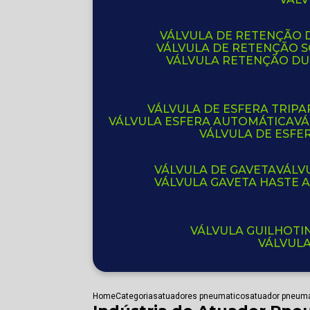
VÁLVULA DE RETENÇÃO D
VÁLVULA DE RETENÇÃO 
VÁLVULA RETENÇÃO D
VÁLVULA DE ESFERA TRIPA
VÁLVULA ESFERA AUTOMÁTICA
V
VÁLVULA DE ESFE
VÁLVULA DE GAVETA
VÁL
VÁLVULA GAVETA HASTE
VÁLVULA GUILHOT
VÁLVUL
Home
Categorias
atuadores pneumaticos
atuador pneuma