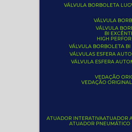
VÁLVULA BORBOLETA LUG
VÁLVULA BOR
VÁLVULA BO
BI EXCÊNT
HIGH PERFO
VÁLVULA BORBOLETA BI
VÁLVULAS ESFERA AUT
VÁLVULA ESFERA AUTO
VEDAÇÃO ORIG
VEDAÇÃO ORIGINA
ATUADOR INTERATIVA
ATUADOR 
ATUADOR PNEUMÁTICO