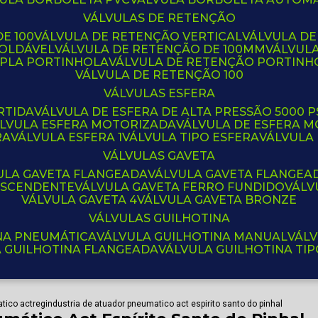
VÁLVULAS DE RETENÇÃO
E 100
VÁLVULA DE RETENÇÃO VERTICAL
VÁLVULA D
SOLDÁVEL
VÁLVULA DE RETENÇÃO DE 100MM
VÁLVUL
UPLA PORTINHOLA
VÁLVULA DE RETENÇÃO PORTINH
VÁLVULA DE RETENÇÃO 100
VÁLVULAS ESFERA
RTIDA
VÁLVULA DE ESFERA DE ALTA PRESSÃO 5000 P
ÁLVULA ESFERA MOTORIZADA
VÁLVULA DE ESFERA
RA
VÁLVULA ESFERA 1
VÁLVULA TIPO ESFERA
VÁLVULA
VÁLVULAS GAVETA
VULA GAVETA FLANGEADA
VÁLVULA GAVETA FLANGEA
 ASCENDENTE
VÁLVULA GAVETA FERRO FUNDIDO
VÁL
VÁLVULA GAVETA 4
VÁLVULA GAVETA BRONZE
VÁLVULAS GUILHOTINA
INA PNEUMÁTICA
VÁLVULA GUILHOTINA MANUAL
VÁL
A GUILHOTINA FLANGEADA
VÁLVULA GUILHOTINA TI
tico actreg
industria de atuador pneumatico act espirito santo do pinhal