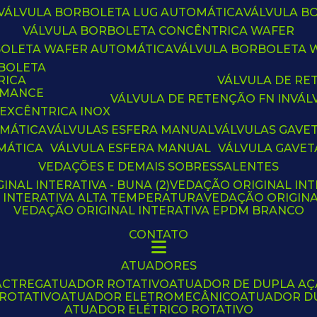
VÁLVULA BORBOLETA LUG AUTOMÁTICA
VÁLVULA 
VÁLVULA BORBOLETA CONCÊNTRICA WAFER
BOLETA WAFER AUTOMÁTICA
VÁLVULA BORBOLETA
RBOLETA
RICA
VÁLVULA DE R
RMANCE
VÁLVULA DE RETENÇÃO FN IN
VÁ
 EXCÊNTRICA INOX
OMÁTICA
VÁLVULAS ESFERA MANUAL
VÁLVULAS GAVE
MÁTICA
VÁLVULA ESFERA MANUAL
VÁLVULA GAVET
VEDAÇÕES E DEMAIS SOBRESSALENTES
INAL INTERATIVA - BUNA (2)
VEDAÇÃO ORIGINAL INT
L INTERATIVA ALTA TEMPERATURA
VEDAÇÃO ORIGIN
VEDAÇÃO ORIGINAL INTERATIVA EPDM BRANCO
CONTATO
ATUADORES
ACTREG
ATUADOR ROTATIVO
ATUADOR DE DUPLA A
 ROTATIVO
ATUADOR ELETROMECÂNICO
ATUADOR D
ATUADOR ELÉTRICO ROTATIVO