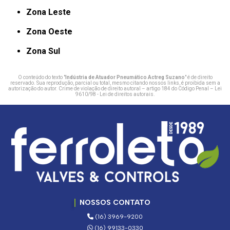
Zona Leste
Zona Oeste
Zona Sul
O conteúdo do texto "
Indústria de Atuador Pneumático Actreg Suzano
" é de direito
reservado. Sua reprodução, parcial ou total, mesmo citando nossos links, é proibida sem a
autorização do autor. Crime de violação de direito autoral – artigo 184 do Código Penal –
Lei
9610/98 - Lei de direitos autorais
.
NOSSOS CONTATO
(16) 3969-9200
(16) 99133-0330