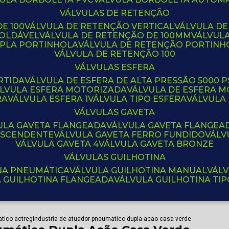
VÁLVULAS DE RETENÇÃO
E 100
VÁLVULA DE RETENÇÃO VERTICAL
VÁLVULA D
SOLDÁVEL
VÁLVULA DE RETENÇÃO DE 100MM
VÁLVUL
UPLA PORTINHOLA
VÁLVULA DE RETENÇÃO PORTINH
VÁLVULA DE RETENÇÃO 100
VÁLVULAS ESFERA
RTIDA
VÁLVULA DE ESFERA DE ALTA PRESSÃO 5000 P
ÁLVULA ESFERA MOTORIZADA
VÁLVULA DE ESFERA
RA
VÁLVULA ESFERA 1
VÁLVULA TIPO ESFERA
VÁLVULA
VÁLVULAS GAVETA
VULA GAVETA FLANGEADA
VÁLVULA GAVETA FLANGEA
 ASCENDENTE
VÁLVULA GAVETA FERRO FUNDIDO
VÁL
VÁLVULA GAVETA 4
VÁLVULA GAVETA BRONZE
VÁLVULAS GUILHOTINA
INA PNEUMÁTICA
VÁLVULA GUILHOTINA MANUAL
VÁL
A GUILHOTINA FLANGEADA
VÁLVULA GUILHOTINA TI
tico actreg
industria de atuador pneumatico dupla acao casa verde