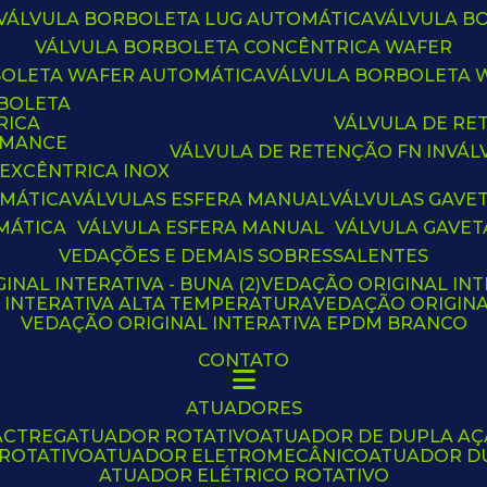
VÁLVULA BORBOLETA LUG AUTOMÁTICA
VÁLVULA 
VÁLVULA BORBOLETA CONCÊNTRICA WAFER
BOLETA WAFER AUTOMÁTICA
VÁLVULA BORBOLETA
RBOLETA
RICA
VÁLVULA DE R
RMANCE
VÁLVULA DE RETENÇÃO FN IN
VÁ
 EXCÊNTRICA INOX
OMÁTICA
VÁLVULAS ESFERA MANUAL
VÁLVULAS GAVE
MÁTICA
VÁLVULA ESFERA MANUAL
VÁLVULA GAVET
VEDAÇÕES E DEMAIS SOBRESSALENTES
INAL INTERATIVA - BUNA (2)
VEDAÇÃO ORIGINAL INT
L INTERATIVA ALTA TEMPERATURA
VEDAÇÃO ORIGIN
VEDAÇÃO ORIGINAL INTERATIVA EPDM BRANCO
CONTATO
ATUADORES
ACTREG
ATUADOR ROTATIVO
ATUADOR DE DUPLA A
 ROTATIVO
ATUADOR ELETROMECÂNICO
ATUADOR D
ATUADOR ELÉTRICO ROTATIVO