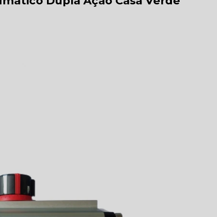
umático Dupla Ação Casa Verde