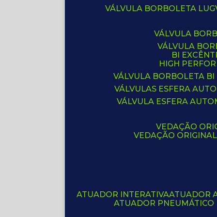
VÁLVULA BORBOLETA LUG
VÁLVULA BOR
VÁLVULA BO
BI EXCÊNT
HIGH PERFO
VÁLVULA BORBOLETA BI
VÁLVULAS ESFERA AUT
VÁLVULA ESFERA AUTO
VEDAÇÃO ORIG
VEDAÇÃO ORIGINA
ATUADOR INTERATIVA
ATUADOR 
ATUADOR PNEUMÁTICO