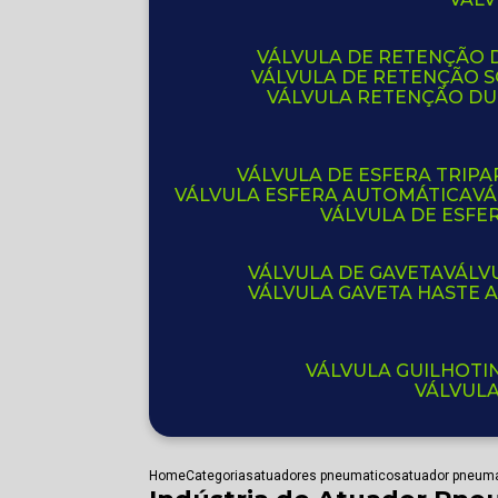
VÁLVULA DE RETENÇÃO D
VÁLVULA DE RETENÇÃO 
VÁLVULA RETENÇÃO D
VÁLVULA DE ESFERA TRIPA
VÁLVULA ESFERA AUTOMÁTICA
V
VÁLVULA DE ESFE
VÁLVULA DE GAVETA
VÁL
VÁLVULA GAVETA HASTE
VÁLVULA GUILHOT
VÁLVUL
Home
Categorias
atuadores pneumaticos
atuador pneuma