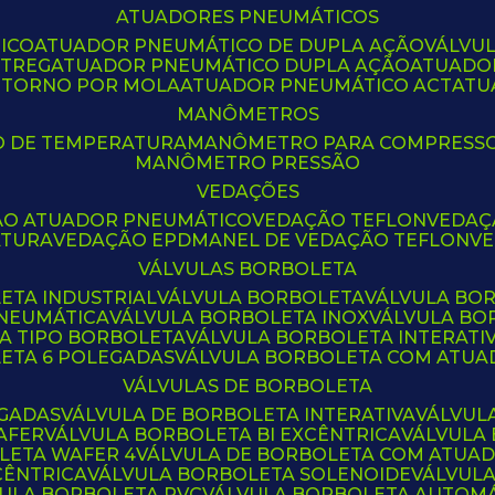
ATUADORES PNEUMÁTICOS
ICO
ATUADOR PNEUMÁTICO DE DUPLA AÇÃO
VÁLVU
CTREG
ATUADOR PNEUMÁTICO DUPLA AÇÃO
ATUADO
ETORNO POR MOLA
ATUADOR PNEUMÁTICO ACT
AT
MANÔMETROS
O DE TEMPERATURA
MANÔMETRO PARA COMPRESS
MANÔMETRO PRESSÃO
VEDAÇÕES
ÃO ATUADOR PNEUMÁTICO
VEDAÇÃO TEFLON
VEDA
ATURA
VEDAÇÃO EPDM
ANEL DE VEDAÇÃO TEFLON
V
VÁLVULAS BORBOLETA
ETA INDUSTRIAL
VÁLVULA BORBOLETA
VÁLVULA BO
PNEUMÁTICA
VÁLVULA BORBOLETA INOX
VÁLVULA B
LA TIPO BORBOLETA
VÁLVULA BORBOLETA INTERATI
LETA 6 POLEGADAS
VÁLVULA BORBOLETA COM ATU
VÁLVULAS DE BORBOLETA
EGADAS
VÁLVULA DE BORBOLETA INTERATIVA
VÁLVUL
AFER
VÁLVULA BORBOLETA BI EXCÊNTRICA
VÁLVULA
LETA WAFER 4
VÁLVULA DE BORBOLETA COM ATUA
CÊNTRICA
VÁLVULA BORBOLETA SOLENOIDE
VÁLVUL
VULA BORBOLETA PVC
VÁLVULA BORBOLETA AUTOM