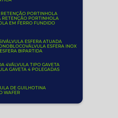
E RETENÇÃO PORTINHOLA
A RETENÇÃO PORTINHOLA
OLA EM FERRO FUNDIDO
SI
VÁLVULA ESFERA ATUADA
 MONOBLOCO
VÁLVULA ESFERA INOX
 ESFERA BIPARTIDA
DA 4
VÁLVULA TIPO GAVETA
VULA GAVETA 4 POLEGADAS
VULA DE GUILHOTINA
PO WAFER