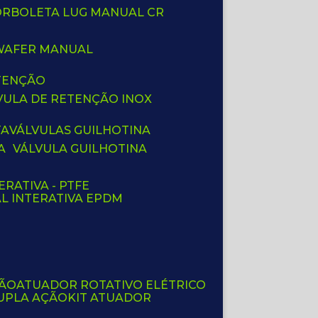
BORBOLETA LUG MANUAL CR
 WAFER MANUAL
ETENÇÃO
LVULA DE RETENÇÃO INOX
TA
VÁLVULAS GUILHOTINA
A
VÁLVULA GUILHOTINA
ERATIVA - PTFE
AL INTERATIVA EPDM
ÇÃO
ATUADOR ROTATIVO ELÉTRICO
UPLA AÇÃO
KIT ATUADOR