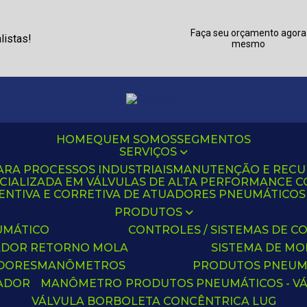
Faça seu orçamento agora
listas!
mesmo
HOME
QUEM SOMOS
SEGMENTOS
SERVIÇOS
ARA PROCESSOS INDUSTRIAIS
MANUTENÇÃO E REC
CIALIZADA EM VÁLVULAS DE ALTA PERFORMANCE C
NTIVA E CORRETIVA DE ATUADORES PNEUMÁTICOS C
PRODUTOS
UMÁTICO
CONTROLES / SISTEMAS DE
ADOR RETORNO MOLA
SISTEMA DE M
ADORES
MANÔMETROS
PRODUTOS PNEUM
UADOR
MANÔMETRO
PRODUTOS PNEUMÁTICOS - V
VÁLVULA BORBOLETA CONCÊNTRICA LUG