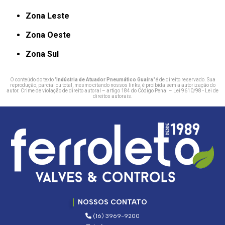
Zona Leste
Zona Oeste
Zona Sul
O conteúdo do texto "
Indústria de Atuador Pneumático Guaíra
" é de direito reservado. Sua
reprodução, parcial ou total, mesmo citando nossos links, é proibida sem a autorização do
autor. Crime de violação de direito autoral – artigo 184 do Código Penal –
Lei 9610/98 - Lei de
direitos autorais
.
NOSSOS CONTATO
(16) 3969-9200