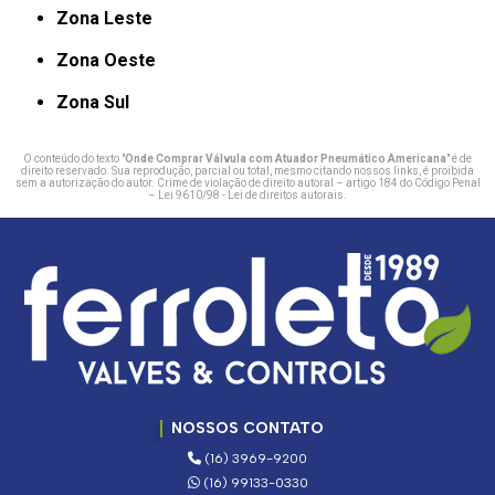
Zona Leste
Zona Oeste
Zona Sul
O conteúdo do texto "
Onde Comprar Válvula com Atuador Pneumático Americana
" é de
direito reservado. Sua reprodução, parcial ou total, mesmo citando nossos links, é proibida
sem a autorização do autor. Crime de violação de direito autoral – artigo 184 do Código Penal
–
Lei 9610/98 - Lei de direitos autorais
.
NOSSOS CONTATO
(16) 3969-9200
(16) 99133-0330