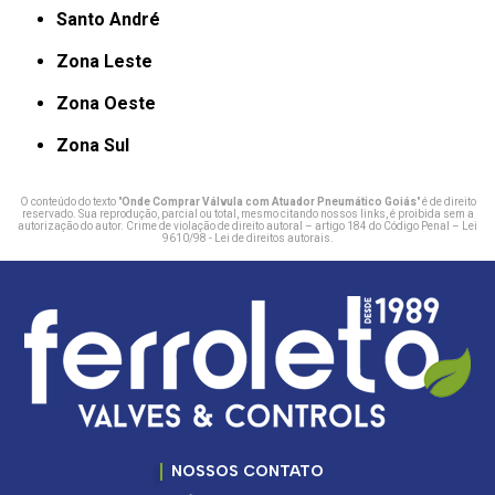
Santo André
Zona Leste
Zona Oeste
Zona Sul
O conteúdo do texto "
Onde Comprar Válvula com Atuador Pneumático Goiás
" é de direito
reservado. Sua reprodução, parcial ou total, mesmo citando nossos links, é proibida sem a
autorização do autor. Crime de violação de direito autoral – artigo 184 do Código Penal –
Lei
9610/98 - Lei de direitos autorais
.
NOSSOS CONTATO