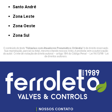
Santo André
Zona Leste
Zona Oeste
Zona Sul
O conteúdo do texto "
Válvulas com Atuadores Pneumático Orlândia
" é de direito reservado.
Sua reprodução, parcial ou total, mesmo citando nossos links, é proibida sem a autorização
do autor. Crime de violação de direito autoral – artigo 184 do Código Penal –
Lei 9610/98 - Lei
de direitos autorais
.
NOSSOS CONTATO