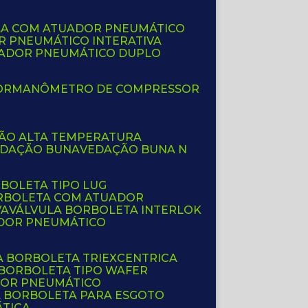
LA COM ATUADOR PNEUMÁTICO
R PNEUMÁTICO INTERATIVA
UADOR PNEUMÁTICO DUPLO
OR
MANÔMETRO DE COMPRESSOR
ÇÃO ALTA TEMPERATURA
EDAÇÃO BUNA
VEDAÇÃO BUNA N
RBOLETA TIPO LUG
ORBOLETA COM ATUADOR
VA
VÁLVULA BORBOLETA INTERLOK
ADOR PNEUMÁTICO
A BORBOLETA TRIEXCENTRICA
 BORBOLETA TIPO WAFER
DOR PNEUMÁTICO
A BORBOLETA PARA ESGOTO
ÁTICA