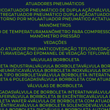
ATUADORES PNEUMÁTICOS
ICO
ATUADOR PNEUMÁTICO DE DUPLA AÇÃO
VÁLVU
CTREG
ATUADOR PNEUMÁTICO DUPLA AÇÃO
ATUADO
ETORNO POR MOLA
ATUADOR PNEUMÁTICO ACT
AT
MANÔMETROS
O DE TEMPERATURA
MANÔMETRO PARA COMPRESS
MANÔMETRO PRESSÃO
VEDAÇÕES
ÃO ATUADOR PNEUMÁTICO
VEDAÇÃO TEFLON
VEDA
ATURA
VEDAÇÃO EPDM
ANEL DE VEDAÇÃO TEFLON
V
VÁLVULAS BORBOLETA
ETA INDUSTRIAL
VÁLVULA BORBOLETA
VÁLVULA BO
PNEUMÁTICA
VÁLVULA BORBOLETA INOX
VÁLVULA B
LA TIPO BORBOLETA
VÁLVULA BORBOLETA INTERATI
LETA 6 POLEGADAS
VÁLVULA BORBOLETA COM ATU
VÁLVULAS DE BORBOLETA
EGADAS
VÁLVULA DE BORBOLETA INTERATIVA
VÁLVUL
AFER
VÁLVULA BORBOLETA BI EXCÊNTRICA
VÁLVULA
LETA WAFER 4
VÁLVULA DE BORBOLETA COM ATUA
CÊNTRICA
VÁLVULA BORBOLETA SOLENOIDE
VÁLVUL
VULA BORBOLETA PVC
VÁLVULA BORBOLETA AUTOM