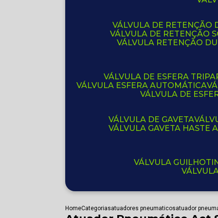
VÁLVULA DE RETENÇÃO D
VÁLVULA DE RETENÇÃO 
VÁLVULA RETENÇÃO D
VÁLVULA DE ESFERA TRIPA
VÁLVULA ESFERA AUTOMÁTICA
V
VÁLVULA DE ESFE
VÁLVULA DE GAVETA
VÁL
VÁLVULA GAVETA HASTE
VÁLVULA GUILHOT
VÁLVUL
Home
Categorias
atuadores pneumaticos
atuador pneuma