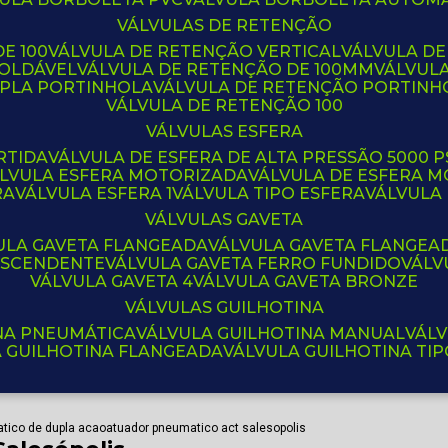
VÁLVULAS DE RETENÇÃO
E 100
VÁLVULA DE RETENÇÃO VERTICAL
VÁLVULA D
SOLDÁVEL
VÁLVULA DE RETENÇÃO DE 100MM
VÁLVUL
UPLA PORTINHOLA
VÁLVULA DE RETENÇÃO PORTINH
VÁLVULA DE RETENÇÃO 100
VÁLVULAS ESFERA
RTIDA
VÁLVULA DE ESFERA DE ALTA PRESSÃO 5000 P
ÁLVULA ESFERA MOTORIZADA
VÁLVULA DE ESFERA
RA
VÁLVULA ESFERA 1
VÁLVULA TIPO ESFERA
VÁLVULA
VÁLVULAS GAVETA
VULA GAVETA FLANGEADA
VÁLVULA GAVETA FLANGEA
 ASCENDENTE
VÁLVULA GAVETA FERRO FUNDIDO
VÁL
VÁLVULA GAVETA 4
VÁLVULA GAVETA BRONZE
VÁLVULAS GUILHOTINA
INA PNEUMÁTICA
VÁLVULA GUILHOTINA MANUAL
VÁL
A GUILHOTINA FLANGEADA
VÁLVULA GUILHOTINA TI
tico de dupla acao
atuador pneumatico act salesopolis