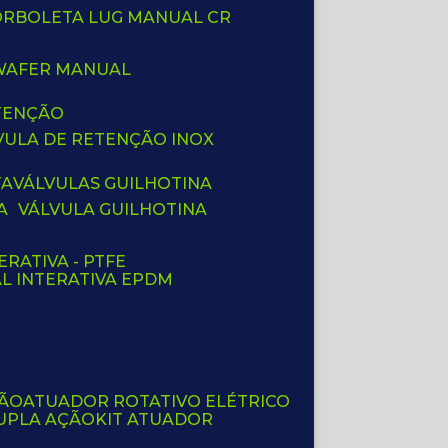
BORBOLETA LUG MANUAL CR
 WAFER MANUAL
ETENÇÃO
LVULA DE RETENÇÃO INOX
TA
VÁLVULAS GUILHOTINA
A
VÁLVULA GUILHOTINA
ERATIVA - PTFE
AL INTERATIVA EPDM
ÇÃO
ATUADOR ROTATIVO ELÉTRICO
UPLA AÇÃO
KIT ATUADOR