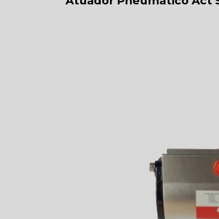
Atuador Pneumático Act S