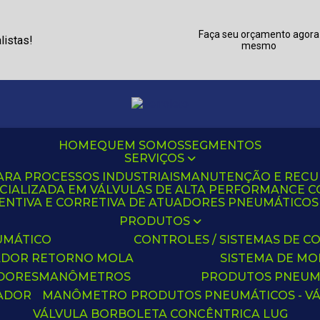
Faça seu orçamento agora
listas!
mesmo
HOME
QUEM SOMOS
SEGMENTOS
SERVIÇOS
ARA PROCESSOS INDUSTRIAIS
MANUTENÇÃO E REC
CIALIZADA EM VÁLVULAS DE ALTA PERFORMANCE C
NTIVA E CORRETIVA DE ATUADORES PNEUMÁTICOS C
PRODUTOS
UMÁTICO
CONTROLES / SISTEMAS DE
ADOR RETORNO MOLA
SISTEMA DE M
ADORES
MANÔMETROS
PRODUTOS PNEUM
UADOR
MANÔMETRO
PRODUTOS PNEUMÁTICOS - V
VÁLVULA BORBOLETA CONCÊNTRICA LUG