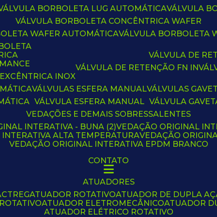
VÁLVULA BORBOLETA LUG AUTOMÁTICA
VÁLVULA 
VÁLVULA BORBOLETA CONCÊNTRICA WAFER
BOLETA WAFER AUTOMÁTICA
VÁLVULA BORBOLETA
RBOLETA
RICA
VÁLVULA DE R
RMANCE
VÁLVULA DE RETENÇÃO FN IN
VÁ
 EXCÊNTRICA INOX
OMÁTICA
VÁLVULAS ESFERA MANUAL
VÁLVULAS GAVE
MÁTICA
VÁLVULA ESFERA MANUAL
VÁLVULA GAVET
VEDAÇÕES E DEMAIS SOBRESSALENTES
INAL INTERATIVA - BUNA (2)
VEDAÇÃO ORIGINAL INT
L INTERATIVA ALTA TEMPERATURA
VEDAÇÃO ORIGIN
VEDAÇÃO ORIGINAL INTERATIVA EPDM BRANCO
CONTATO
ATUADORES
ACTREG
ATUADOR ROTATIVO
ATUADOR DE DUPLA A
 ROTATIVO
ATUADOR ELETROMECÂNICO
ATUADOR D
ATUADOR ELÉTRICO ROTATIVO