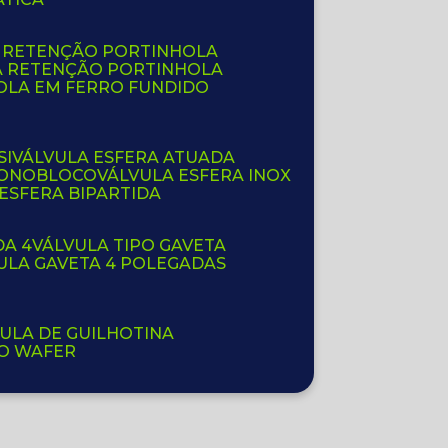
E RETENÇÃO PORTINHOLA
A RETENÇÃO PORTINHOLA
OLA EM FERRO FUNDIDO
SI
VÁLVULA ESFERA ATUADA
 MONOBLOCO
VÁLVULA ESFERA INOX
 ESFERA BIPARTIDA
DA 4
VÁLVULA TIPO GAVETA
VULA GAVETA 4 POLEGADAS
VULA DE GUILHOTINA
PO WAFER