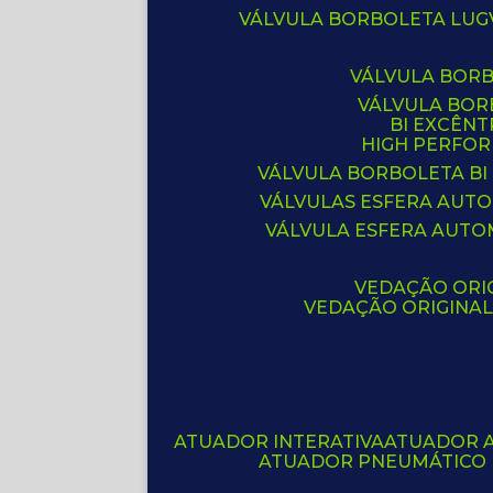
VÁLVULA BORBOLETA LUG
VÁLVULA BOR
VÁLVULA BO
BI EXCÊNT
HIGH PERFO
VÁLVULA BORBOLETA BI
VÁLVULAS ESFERA AUT
VÁLVULA ESFERA AUTO
VEDAÇÃO ORIG
VEDAÇÃO ORIGINA
ATUADOR INTERATIVA
ATUADOR 
ATUADOR PNEUMÁTICO