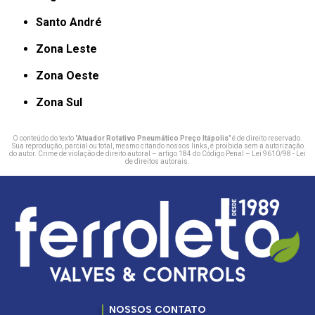
Santo André
Zona Leste
Zona Oeste
Zona Sul
O conteúdo do texto "
Atuador Rotativo Pneumático Preço Itápolis
" é de direito reservado.
Sua reprodução, parcial ou total, mesmo citando nossos links, é proibida sem a autorização
do autor. Crime de violação de direito autoral – artigo 184 do Código Penal –
Lei 9610/98 - Lei
de direitos autorais
.
NOSSOS CONTATO