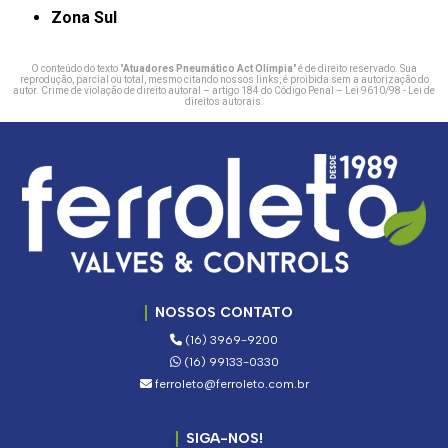
Zona Sul
O conteúdo do texto "
Atuadores Pneumático Act Olímpia
" é de direito reservado. Sua
reprodução, parcial ou total, mesmo citando nossos links, é proibida sem a autorização do
autor. Crime de violação de direito autoral – artigo 184 do Código Penal –
Lei 9610/98 - Lei de
direitos autorais
.
NOSSOS CONTATO
(16) 3969-9200
(16) 99133-0330
ferroleto@ferroleto.com.br
SIGA-NOS!