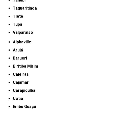
Tanabi
Taquaritinga
Tietê
Tupã
Valparaíso
Alphaville
Arujá
Barueri
Biritiba Mirim
Caieiras
Cajamar
Carapicuíba
Cotia
Embu Guaçú