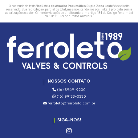
O conteúdo do texto "
Indústria de Atuador Pneumático Duplo Zona Leste
" é de direito
reservado. Sua reprodução, parcial ou total, mesmo citando nossos links, é proibida sem a
autorização do autor. Crime de violação de direito autoral – artigo 184 do Código Penal –
Lei
9610/98 - Lei de direitos autorais
.
NOSSOS CONTATO
(16) 3969-9200
(16) 99133-0330
ferroleto@ferroleto.com.br
SIGA-NOS!