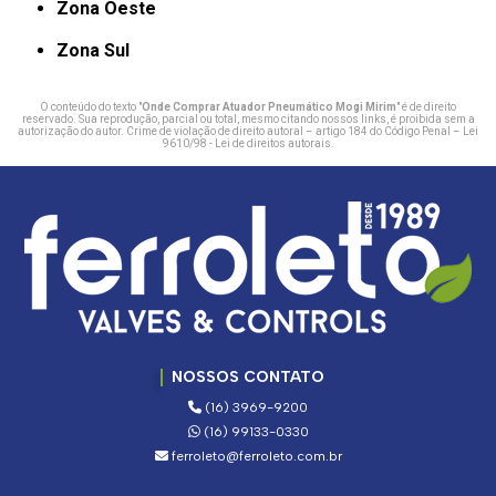
Zona Oeste
Zona Sul
O conteúdo do texto "
Onde Comprar Atuador Pneumático Mogi Mirim
" é de direito
reservado. Sua reprodução, parcial ou total, mesmo citando nossos links, é proibida sem a
autorização do autor. Crime de violação de direito autoral – artigo 184 do Código Penal –
Lei
9610/98 - Lei de direitos autorais
.
NOSSOS CONTATO
(16) 3969-9200
(16) 99133-0330
ferroleto@ferroleto.com.br