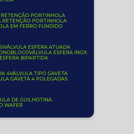
E RETENÇÃO PORTINHOLA
A RETENÇÃO PORTINHOLA
OLA EM FERRO FUNDIDO
SI
VÁLVULA ESFERA ATUADA
 MONOBLOCO
VÁLVULA ESFERA INOX
 ESFERA BIPARTIDA
DA 4
VÁLVULA TIPO GAVETA
VULA GAVETA 4 POLEGADAS
VULA DE GUILHOTINA
PO WAFER