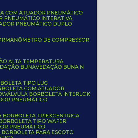
LA COM ATUADOR PNEUMÁTICO
R PNEUMÁTICO INTERATIVA
UADOR PNEUMÁTICO DUPLO
OR
MANÔMETRO DE COMPRESSOR
ÇÃO ALTA TEMPERATURA
EDAÇÃO BUNA
VEDAÇÃO BUNA N
RBOLETA TIPO LUG
ORBOLETA COM ATUADOR
VA
VÁLVULA BORBOLETA INTERLOK
ADOR PNEUMÁTICO
A BORBOLETA TRIEXCENTRICA
 BORBOLETA TIPO WAFER
DOR PNEUMÁTICO
A BORBOLETA PARA ESGOTO
ÁTICA