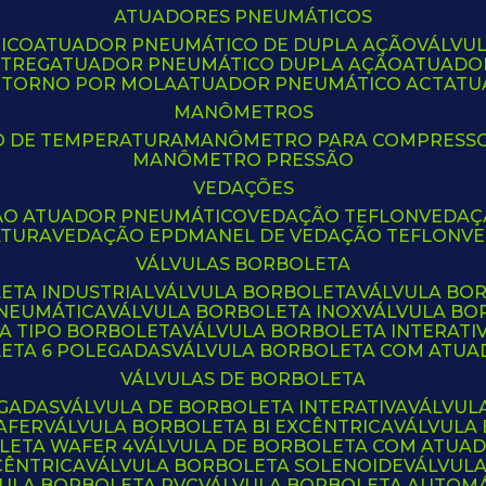
ATUADORES PNEUMÁTICOS
ICO
ATUADOR PNEUMÁTICO DE DUPLA AÇÃO
VÁLVU
CTREG
ATUADOR PNEUMÁTICO DUPLA AÇÃO
ATUADO
ETORNO POR MOLA
ATUADOR PNEUMÁTICO ACT
AT
MANÔMETROS
O DE TEMPERATURA
MANÔMETRO PARA COMPRESS
MANÔMETRO PRESSÃO
VEDAÇÕES
ÃO ATUADOR PNEUMÁTICO
VEDAÇÃO TEFLON
VEDA
ATURA
VEDAÇÃO EPDM
ANEL DE VEDAÇÃO TEFLON
V
VÁLVULAS BORBOLETA
ETA INDUSTRIAL
VÁLVULA BORBOLETA
VÁLVULA BO
PNEUMÁTICA
VÁLVULA BORBOLETA INOX
VÁLVULA B
LA TIPO BORBOLETA
VÁLVULA BORBOLETA INTERATI
LETA 6 POLEGADAS
VÁLVULA BORBOLETA COM ATU
VÁLVULAS DE BORBOLETA
EGADAS
VÁLVULA DE BORBOLETA INTERATIVA
VÁLVUL
AFER
VÁLVULA BORBOLETA BI EXCÊNTRICA
VÁLVULA
LETA WAFER 4
VÁLVULA DE BORBOLETA COM ATUA
CÊNTRICA
VÁLVULA BORBOLETA SOLENOIDE
VÁLVUL
VULA BORBOLETA PVC
VÁLVULA BORBOLETA AUTOM