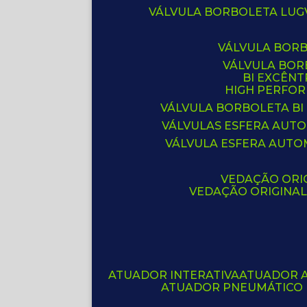
VÁLVULA BORBOLETA LUG
VÁLVULA BOR
VÁLVULA BO
BI EXCÊNT
HIGH PERFO
VÁLVULA BORBOLETA BI
VÁLVULAS ESFERA AUT
VÁLVULA ESFERA AUTO
VEDAÇÃO ORIG
VEDAÇÃO ORIGINA
ATUADOR INTERATIVA
ATUADOR 
ATUADOR PNEUMÁTICO