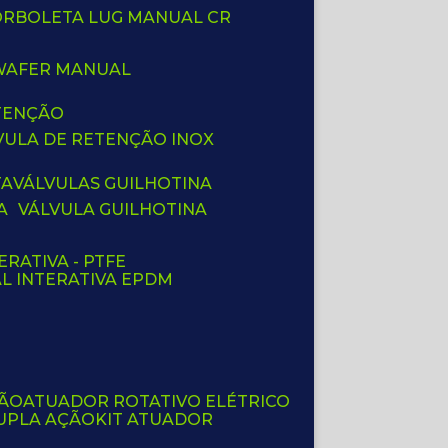
BORBOLETA LUG MANUAL CR
 WAFER MANUAL
ETENÇÃO
LVULA DE RETENÇÃO INOX
TA
VÁLVULAS GUILHOTINA
A
VÁLVULA GUILHOTINA
ERATIVA - PTFE
AL INTERATIVA EPDM
ÇÃO
ATUADOR ROTATIVO ELÉTRICO
UPLA AÇÃO
KIT ATUADOR