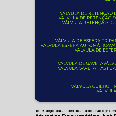
VÁLVULA DE RETENÇÃO D
VÁLVULA DE RETENÇÃO 
VÁLVULA RETENÇÃO D
VÁLVULA DE ESFERA TRIPA
VÁLVULA ESFERA AUTOMÁTICA
V
VÁLVULA DE ESFE
VÁLVULA DE GAVETA
VÁL
VÁLVULA GAVETA HASTE
VÁLVULA GUILHOT
VÁLVUL
Home
Categorias
atuadores pneumaticos
atuador pneuma