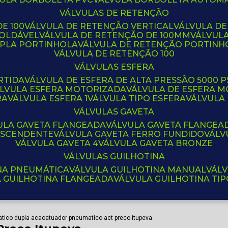
VÁLVULAS DE RETENÇÃO
E 100
VÁLVULA DE RETENÇÃO VERTICAL
VÁLVULA D
SOLDÁVEL
VÁLVULA DE RETENÇÃO DE 100MM
VÁLVUL
UPLA PORTINHOLA
VÁLVULA DE RETENÇÃO PORTINH
VÁLVULA DE RETENÇÃO 100
VÁLVULAS ESFERA
RTIDA
VÁLVULA DE ESFERA DE ALTA PRESSÃO 5000 P
ÁLVULA ESFERA MOTORIZADA
VÁLVULA DE ESFERA
RA
VÁLVULA ESFERA 1
VÁLVULA TIPO ESFERA
VÁLVULA
VÁLVULAS GAVETA
VULA GAVETA FLANGEADA
VÁLVULA GAVETA FLANGEA
 ASCENDENTE
VÁLVULA GAVETA FERRO FUNDIDO
VÁL
VÁLVULA GAVETA 4
VÁLVULA GAVETA BRONZE
VÁLVULAS GUILHOTINA
INA PNEUMÁTICA
VÁLVULA GUILHOTINA MANUAL
VÁL
A GUILHOTINA FLANGEADA
VÁLVULA GUILHOTINA TI
tico dupla acao
atuador pneumatico act preco itupeva