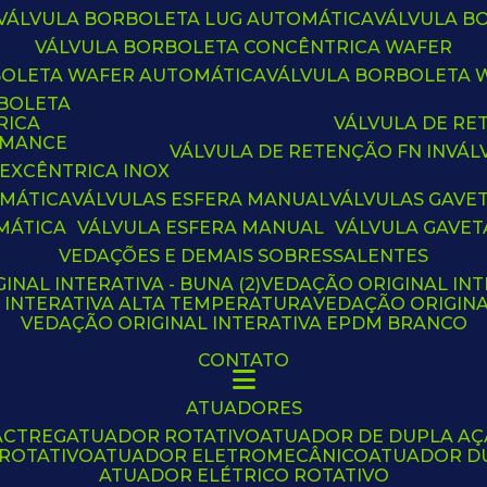
VÁLVULA BORBOLETA LUG AUTOMÁTICA
VÁLVULA 
VÁLVULA BORBOLETA CONCÊNTRICA WAFER
BOLETA WAFER AUTOMÁTICA
VÁLVULA BORBOLETA
RBOLETA
RICA
VÁLVULA DE R
RMANCE
VÁLVULA DE RETENÇÃO FN IN
VÁ
 EXCÊNTRICA INOX
OMÁTICA
VÁLVULAS ESFERA MANUAL
VÁLVULAS GAVE
MÁTICA
VÁLVULA ESFERA MANUAL
VÁLVULA GAVET
VEDAÇÕES E DEMAIS SOBRESSALENTES
INAL INTERATIVA - BUNA (2)
VEDAÇÃO ORIGINAL INT
L INTERATIVA ALTA TEMPERATURA
VEDAÇÃO ORIGIN
VEDAÇÃO ORIGINAL INTERATIVA EPDM BRANCO
CONTATO
ATUADORES
ACTREG
ATUADOR ROTATIVO
ATUADOR DE DUPLA A
 ROTATIVO
ATUADOR ELETROMECÂNICO
ATUADOR D
ATUADOR ELÉTRICO ROTATIVO