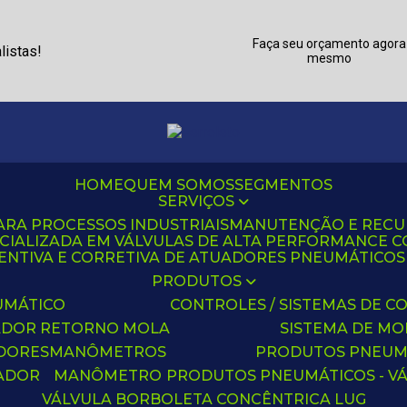
Faça seu orçamento agora
listas!
mesmo
HOME
QUEM SOMOS
SEGMENTOS
SERVIÇOS
ARA PROCESSOS INDUSTRIAIS
MANUTENÇÃO E REC
CIALIZADA EM VÁLVULAS DE ALTA PERFORMANCE C
NTIVA E CORRETIVA DE ATUADORES PNEUMÁTICOS C
PRODUTOS
UMÁTICO
CONTROLES / SISTEMAS DE
ADOR RETORNO MOLA
SISTEMA DE M
ADORES
MANÔMETROS
PRODUTOS PNEUM
UADOR
MANÔMETRO
PRODUTOS PNEUMÁTICOS - V
VÁLVULA BORBOLETA CONCÊNTRICA LUG