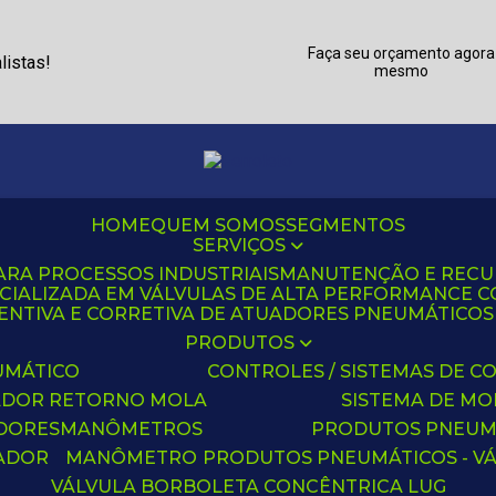
Faça seu orçamento agora
listas!
mesmo
HOME
QUEM SOMOS
SEGMENTOS
SERVIÇOS
ARA PROCESSOS INDUSTRIAIS
MANUTENÇÃO E REC
CIALIZADA EM VÁLVULAS DE ALTA PERFORMANCE C
NTIVA E CORRETIVA DE ATUADORES PNEUMÁTICOS C
PRODUTOS
UMÁTICO
CONTROLES / SISTEMAS DE
ADOR RETORNO MOLA
SISTEMA DE M
ADORES
MANÔMETROS
PRODUTOS PNEUM
UADOR
MANÔMETRO
PRODUTOS PNEUMÁTICOS - V
VÁLVULA BORBOLETA CONCÊNTRICA LUG