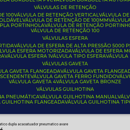
VÁLVULAS DE RETENÇÃO
E 100
VÁLVULA DE RETENÇÃO VERTICAL
VÁLVULA D
SOLDÁVEL
VÁLVULA DE RETENÇÃO DE 100MM
VÁLVUL
UPLA PORTINHOLA
VÁLVULA DE RETENÇÃO PORTINH
VÁLVULA DE RETENÇÃO 100
VÁLVULAS ESFERA
RTIDA
VÁLVULA DE ESFERA DE ALTA PRESSÃO 5000 P
ÁLVULA ESFERA MOTORIZADA
VÁLVULA DE ESFERA
RA
VÁLVULA ESFERA 1
VÁLVULA TIPO ESFERA
VÁLVULA
VÁLVULAS GAVETA
VULA GAVETA FLANGEADA
VÁLVULA GAVETA FLANGEA
 ASCENDENTE
VÁLVULA GAVETA FERRO FUNDIDO
VÁL
VÁLVULA GAVETA 4
VÁLVULA GAVETA BRONZE
VÁLVULAS GUILHOTINA
INA PNEUMÁTICA
VÁLVULA GUILHOTINA MANUAL
VÁL
A GUILHOTINA FLANGEADA
VÁLVULA GUILHOTINA TI
tico dupla acao
atuador pneumatico avare