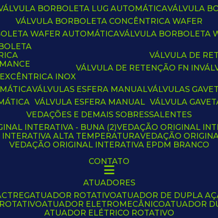
VÁLVULA BORBOLETA LUG AUTOMÁTICA
VÁLVULA 
VÁLVULA BORBOLETA CONCÊNTRICA WAFER
BOLETA WAFER AUTOMÁTICA
VÁLVULA BORBOLETA
RBOLETA
RICA
VÁLVULA DE R
RMANCE
VÁLVULA DE RETENÇÃO FN IN
VÁ
 EXCÊNTRICA INOX
OMÁTICA
VÁLVULAS ESFERA MANUAL
VÁLVULAS GAVE
MÁTICA
VÁLVULA ESFERA MANUAL
VÁLVULA GAVET
VEDAÇÕES E DEMAIS SOBRESSALENTES
INAL INTERATIVA - BUNA (2)
VEDAÇÃO ORIGINAL INT
L INTERATIVA ALTA TEMPERATURA
VEDAÇÃO ORIGIN
VEDAÇÃO ORIGINAL INTERATIVA EPDM BRANCO
CONTATO
ATUADORES
ACTREG
ATUADOR ROTATIVO
ATUADOR DE DUPLA A
 ROTATIVO
ATUADOR ELETROMECÂNICO
ATUADOR D
ATUADOR ELÉTRICO ROTATIVO