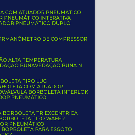
LA COM ATUADOR PNEUMÁTICO
R PNEUMÁTICO INTERATIVA
UADOR PNEUMÁTICO DUPLO
OR
MANÔMETRO DE COMPRESSOR
ÇÃO ALTA TEMPERATURA
EDAÇÃO BUNA
VEDAÇÃO BUNA N
RBOLETA TIPO LUG
ORBOLETA COM ATUADOR
VA
VÁLVULA BORBOLETA INTERLOK
ADOR PNEUMÁTICO
A BORBOLETA TRIEXCENTRICA
 BORBOLETA TIPO WAFER
DOR PNEUMÁTICO
A BORBOLETA PARA ESGOTO
ÁTICA