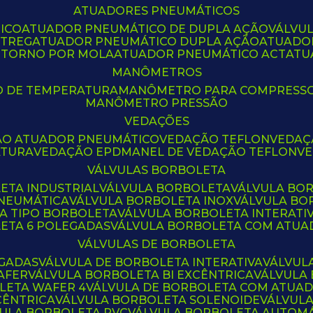
ATUADORES PNEUMÁTICOS
ICO
ATUADOR PNEUMÁTICO DE DUPLA AÇÃO
VÁLVU
CTREG
ATUADOR PNEUMÁTICO DUPLA AÇÃO
ATUADO
ETORNO POR MOLA
ATUADOR PNEUMÁTICO ACT
AT
MANÔMETROS
O DE TEMPERATURA
MANÔMETRO PARA COMPRESS
MANÔMETRO PRESSÃO
VEDAÇÕES
ÃO ATUADOR PNEUMÁTICO
VEDAÇÃO TEFLON
VEDA
ATURA
VEDAÇÃO EPDM
ANEL DE VEDAÇÃO TEFLON
V
VÁLVULAS BORBOLETA
ETA INDUSTRIAL
VÁLVULA BORBOLETA
VÁLVULA BO
PNEUMÁTICA
VÁLVULA BORBOLETA INOX
VÁLVULA B
LA TIPO BORBOLETA
VÁLVULA BORBOLETA INTERATI
LETA 6 POLEGADAS
VÁLVULA BORBOLETA COM ATU
VÁLVULAS DE BORBOLETA
EGADAS
VÁLVULA DE BORBOLETA INTERATIVA
VÁLVUL
AFER
VÁLVULA BORBOLETA BI EXCÊNTRICA
VÁLVULA
LETA WAFER 4
VÁLVULA DE BORBOLETA COM ATUA
CÊNTRICA
VÁLVULA BORBOLETA SOLENOIDE
VÁLVUL
VULA BORBOLETA PVC
VÁLVULA BORBOLETA AUTOM