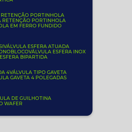
E RETENÇÃO PORTINHOLA
A RETENÇÃO PORTINHOLA
OLA EM FERRO FUNDIDO
SI
VÁLVULA ESFERA ATUADA
 MONOBLOCO
VÁLVULA ESFERA INOX
 ESFERA BIPARTIDA
DA 4
VÁLVULA TIPO GAVETA
VULA GAVETA 4 POLEGADAS
VULA DE GUILHOTINA
PO WAFER