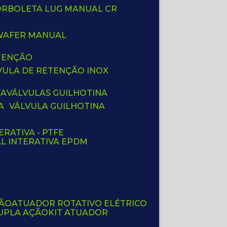
BORBOLETA LUG MANUAL CR
 WAFER MANUAL
ETENÇÃO
LVULA DE RETENÇÃO INOX
TA
VÁLVULAS GUILHOTINA
A
VÁLVULA GUILHOTINA
ERATIVA - PTFE
AL INTERATIVA EPDM
ÇÃO
ATUADOR ROTATIVO ELÉTRICO
UPLA AÇÃO
KIT ATUADOR