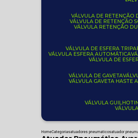
VÁLVULA DE RETENÇÃO D
VÁLVULA DE RETENÇÃO 
VÁLVULA RETENÇÃO D
VÁLVULA DE ESFERA TRIPA
VÁLVULA ESFERA AUTOMÁTICA
V
VÁLVULA DE ESFE
VÁLVULA DE GAVETA
VÁL
VÁLVULA GAVETA HASTE
VÁLVULA GUILHOT
VÁLVUL
Home
Categorias
atuadores pneumaticos
atuador pneuma