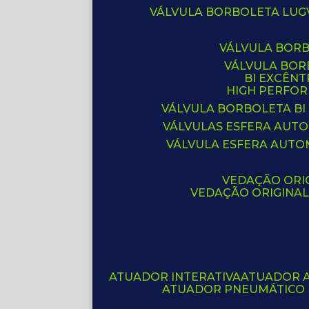
VÁLVULA BORBOLETA LUG
VÁLVULA BOR
VÁLVULA BO
BI EXCÊNT
HIGH PERFO
VÁLVULA BORBOLETA BI
VÁLVULAS ESFERA AUT
VÁLVULA ESFERA AUTO
VEDAÇÃO ORIG
VEDAÇÃO ORIGINA
ATUADOR INTERATIVA
ATUADOR 
ATUADOR PNEUMÁTICO