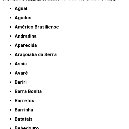
Grosso
Mato Grosso do Sul
Minas Gerais
Paraná
São Paulo
Zona Norte
Aguaí
Agudos
Américo Brasiliense
Andradina
Aparecida
Araçoiaba da Serra
Assis
Avaré
Bariri
Barra Bonita
Barretos
Barrinha
Batatais
Bebedouro