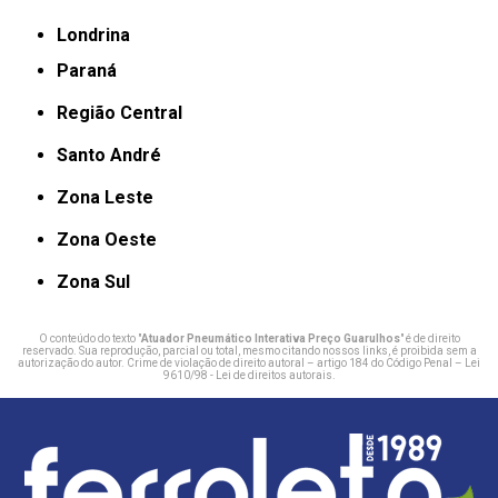
Londrina
Paraná
Região Central
Santo André
Zona Leste
Zona Oeste
Zona Sul
O conteúdo do texto "
Atuador Pneumático Interativa Preço Guarulhos
" é de direito
reservado. Sua reprodução, parcial ou total, mesmo citando nossos links, é proibida sem a
autorização do autor. Crime de violação de direito autoral – artigo 184 do Código Penal –
Lei
9610/98 - Lei de direitos autorais
.