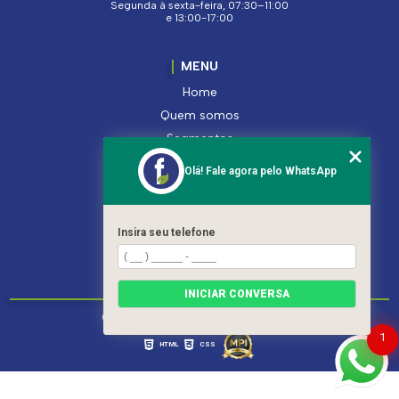
Segunda à sexta-feira, 07:30–11:00
e 13:00-17:00
MENU
Home
Quem somos
Segmentos
Serviços
Olá! Fale agora pelo WhatsApp
Produtos
Contato
Categorias
Insira seu telefone
Mapa do site
INICIAR CONVERSA
Copyright © Ferroleto. (Lei 9610 de 19/02/1998)
1
HTML
CSS