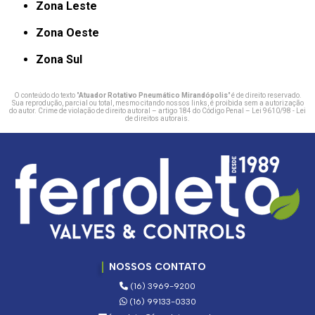
Zona Leste
Zona Oeste
Zona Sul
O conteúdo do texto "
Atuador Rotativo Pneumático Mirandópolis
" é de direito reservado.
Sua reprodução, parcial ou total, mesmo citando nossos links, é proibida sem a autorização
do autor. Crime de violação de direito autoral – artigo 184 do Código Penal –
Lei 9610/98 - Lei
de direitos autorais
.
NOSSOS CONTATO
(16) 3969-9200
(16) 99133-0330