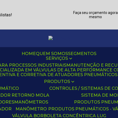
Faça seu orçamento agora
listas!
mesmo
HOME
QUEM SOMOS
SEGMENTOS
SERVIÇOS
ARA PROCESSOS INDUSTRIAIS
MANUTENÇÃO E REC
CIALIZADA EM VÁLVULAS DE ALTA PERFORMANCE C
NTIVA E CORRETIVA DE ATUADORES PNEUMÁTICOS C
PRODUTOS
UMÁTICO
CONTROLES / SISTEMAS DE
ADOR RETORNO MOLA
SISTEMA DE M
ADORES
MANÔMETROS
PRODUTOS PNEUM
UADOR
MANÔMETRO
PRODUTOS PNEUMÁTICOS - V
VÁLVULA BORBOLETA CONCÊNTRICA LUG