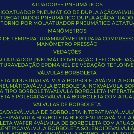
ATUADORES PNEUMÁTICOS
ICO
ATUADOR PNEUMÁTICO DE DUPLA AÇÃO
VÁLVU
CTREG
ATUADOR PNEUMÁTICO DUPLA AÇÃO
ATUADO
ETORNO POR MOLA
ATUADOR PNEUMÁTICO ACT
AT
MANÔMETROS
O DE TEMPERATURA
MANÔMETRO PARA COMPRESS
MANÔMETRO PRESSÃO
VEDAÇÕES
ÃO ATUADOR PNEUMÁTICO
VEDAÇÃO TEFLON
VEDA
ATURA
VEDAÇÃO EPDM
ANEL DE VEDAÇÃO TEFLON
V
VÁLVULAS BORBOLETA
ETA INDUSTRIAL
VÁLVULA BORBOLETA
VÁLVULA BO
PNEUMÁTICA
VÁLVULA BORBOLETA INOX
VÁLVULA B
LA TIPO BORBOLETA
VÁLVULA BORBOLETA INTERATI
LETA 6 POLEGADAS
VÁLVULA BORBOLETA COM ATU
VÁLVULAS DE BORBOLETA
EGADAS
VÁLVULA DE BORBOLETA INTERATIVA
VÁLVUL
AFER
VÁLVULA BORBOLETA BI EXCÊNTRICA
VÁLVULA
LETA WAFER 4
VÁLVULA DE BORBOLETA COM ATUA
CÊNTRICA
VÁLVULA BORBOLETA SOLENOIDE
VÁLVUL
VULA BORBOLETA PVC
VÁLVULA BORBOLETA AUTOM