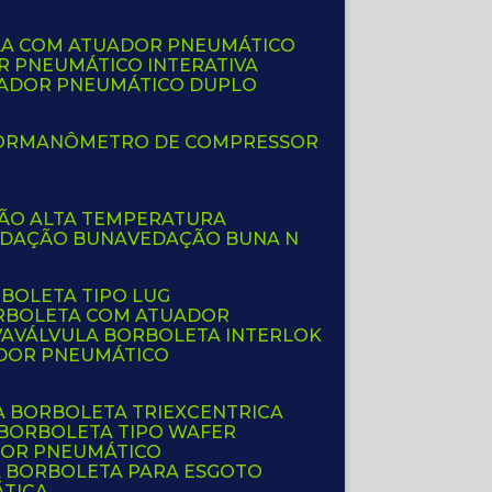
LA COM ATUADOR PNEUMÁTICO
R PNEUMÁTICO INTERATIVA
UADOR PNEUMÁTICO DUPLO
OR
MANÔMETRO DE COMPRESSOR
ÇÃO ALTA TEMPERATURA
EDAÇÃO BUNA
VEDAÇÃO BUNA N
RBOLETA TIPO LUG
ORBOLETA COM ATUADOR
VA
VÁLVULA BORBOLETA INTERLOK
ADOR PNEUMÁTICO
A BORBOLETA TRIEXCENTRICA
 BORBOLETA TIPO WAFER
DOR PNEUMÁTICO
A BORBOLETA PARA ESGOTO
ÁTICA