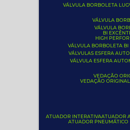
VÁLVULA BORBOLETA LUG
VÁLVULA BOR
VÁLVULA BO
BI EXCÊNT
HIGH PERFO
VÁLVULA BORBOLETA BI
VÁLVULAS ESFERA AUT
VÁLVULA ESFERA AUTO
VEDAÇÃO ORIG
VEDAÇÃO ORIGINA
ATUADOR INTERATIVA
ATUADOR 
ATUADOR PNEUMÁTICO