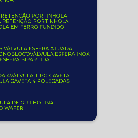
E RETENÇÃO PORTINHOLA
A RETENÇÃO PORTINHOLA
OLA EM FERRO FUNDIDO
SI
VÁLVULA ESFERA ATUADA
 MONOBLOCO
VÁLVULA ESFERA INOX
 ESFERA BIPARTIDA
DA 4
VÁLVULA TIPO GAVETA
VULA GAVETA 4 POLEGADAS
VULA DE GUILHOTINA
PO WAFER