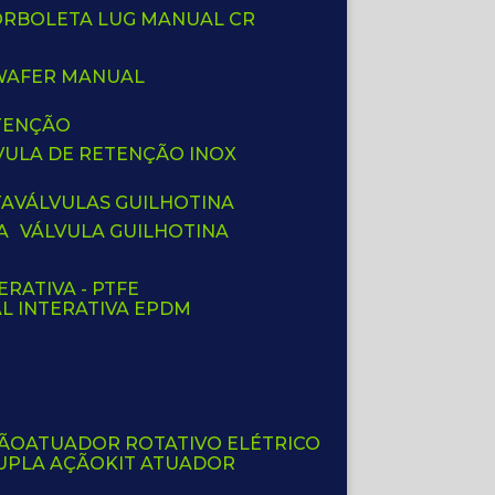
BORBOLETA LUG MANUAL CR
 WAFER MANUAL
ETENÇÃO
LVULA DE RETENÇÃO INOX
TA
VÁLVULAS GUILHOTINA
A
VÁLVULA GUILHOTINA
ERATIVA - PTFE
AL INTERATIVA EPDM
ÇÃO
ATUADOR ROTATIVO ELÉTRICO
UPLA AÇÃO
KIT ATUADOR