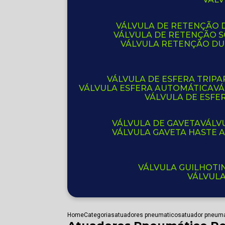
VÁLVULA DE RETENÇÃO D
VÁLVULA DE RETENÇÃO 
VÁLVULA RETENÇÃO D
VÁLVULA DE ESFERA TRIPA
VÁLVULA ESFERA AUTOMÁTICA
V
VÁLVULA DE ESFE
VÁLVULA DE GAVETA
VÁL
VÁLVULA GAVETA HASTE
VÁLVULA GUILHOT
VÁLVUL
Home
Categorias
atuadores pneumaticos
atuador pneuma