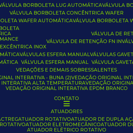
VÁLVULA BORBOLETA LUG AUTOMÁTICA
VÁLVULA 
VÁLVULA BORBOLETA CONCÊNTRICA WAFER
BOLETA WAFER AUTOMÁTICA
VÁLVULA BORBOLETA
RBOLETA
RICA
VÁLVULA DE R
RMANCE
VÁLVULA DE RETENÇÃO FN IN
VÁ
 EXCÊNTRICA INOX
OMÁTICA
VÁLVULAS ESFERA MANUAL
VÁLVULAS GAVE
MÁTICA
VÁLVULA ESFERA MANUAL
VÁLVULA GAVET
VEDAÇÕES E DEMAIS SOBRESSALENTES
INAL INTERATIVA - BUNA (2)
VEDAÇÃO ORIGINAL INT
L INTERATIVA ALTA TEMPERATURA
VEDAÇÃO ORIGIN
VEDAÇÃO ORIGINAL INTERATIVA EPDM BRANCO
CONTATO
ATUADORES
ACTREG
ATUADOR ROTATIVO
ATUADOR DE DUPLA A
 ROTATIVO
ATUADOR ELETROMECÂNICO
ATUADOR D
ATUADOR ELÉTRICO ROTATIVO