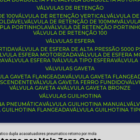
VÁLVULAS DE RETENÇÃO
E 100
VÁLVULA DE RETENÇÃO VERTICAL
VÁLVULA D
SOLDÁVEL
VÁLVULA DE RETENÇÃO DE 100MM
VÁLVUL
UPLA PORTINHOLA
VÁLVULA DE RETENÇÃO PORTINH
VÁLVULA DE RETENÇÃO 100
VÁLVULAS ESFERA
RTIDA
VÁLVULA DE ESFERA DE ALTA PRESSÃO 5000 P
ÁLVULA ESFERA MOTORIZADA
VÁLVULA DE ESFERA
RA
VÁLVULA ESFERA 1
VÁLVULA TIPO ESFERA
VÁLVULA
VÁLVULAS GAVETA
VULA GAVETA FLANGEADA
VÁLVULA GAVETA FLANGEA
 ASCENDENTE
VÁLVULA GAVETA FERRO FUNDIDO
VÁL
VÁLVULA GAVETA 4
VÁLVULA GAVETA BRONZE
VÁLVULAS GUILHOTINA
INA PNEUMÁTICA
VÁLVULA GUILHOTINA MANUAL
VÁL
A GUILHOTINA FLANGEADA
VÁLVULA GUILHOTINA TI
tico dupla acao
atuadores pneumatico retorno por mola