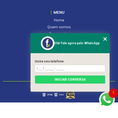
MENU
Home
Quem somos
Segmentos
Serviços
Olá! Fale agora pelo WhatsApp
Produtos
Contato
Categorias
Insira seu telefone
Mapa do site
INICIAR CONVERSA
Copyright © Ferroleto. (Lei 9610 de 19/02/1998)
1
HTML
CSS