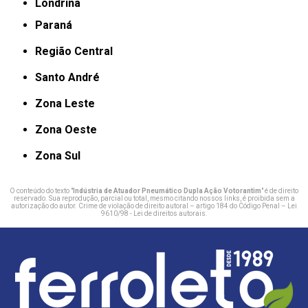
Londrina
Paraná
Região Central
Santo André
Zona Leste
Zona Oeste
Zona Sul
O conteúdo do texto "
Indústria de Atuador Pneumático Dupla Ação Votorantim
" é de direito
reservado. Sua reprodução, parcial ou total, mesmo citando nossos links, é proibida sem a
autorização do autor. Crime de violação de direito autoral – artigo 184 do Código Penal –
Lei
9610/98 - Lei de direitos autorais
.