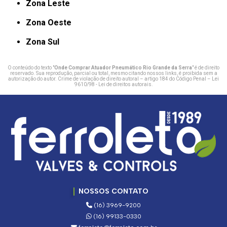
Zona Leste
Zona Oeste
Zona Sul
O conteúdo do texto "
Onde Comprar Atuador Pneumático Rio Grande da Serra
" é de direito
reservado. Sua reprodução, parcial ou total, mesmo citando nossos links, é proibida sem a
autorização do autor. Crime de violação de direito autoral – artigo 184 do Código Penal –
Lei
9610/98 - Lei de direitos autorais
.
NOSSOS CONTATO
(16) 3969-9200
(16) 99133-0330