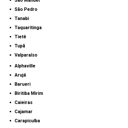
São Manuel
São Pedro
Tanabi
Taquaritinga
Tietê
Tupã
Valparaíso
Alphaville
Arujá
Barueri
Biritiba Mirim
Caieiras
Cajamar
Carapicuíba