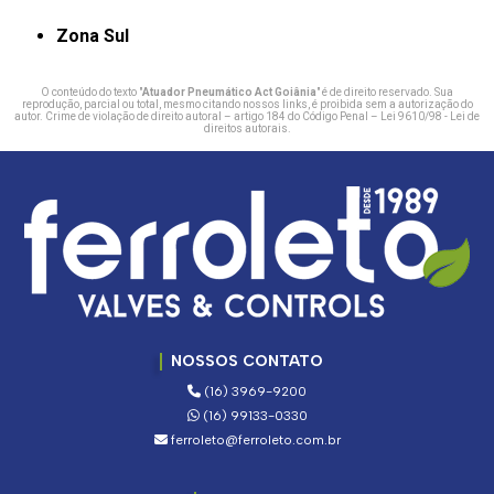
Zona Sul
O conteúdo do texto "
Atuador Pneumático Act Goiânia
" é de direito reservado. Sua
reprodução, parcial ou total, mesmo citando nossos links, é proibida sem a autorização do
autor. Crime de violação de direito autoral – artigo 184 do Código Penal –
Lei 9610/98 - Lei de
direitos autorais
.
NOSSOS CONTATO
(16) 3969-9200
(16) 99133-0330
ferroleto@ferroleto.com.br