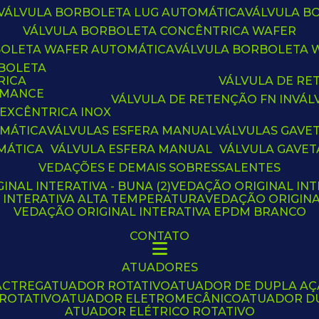
VÁLVULA BORBOLETA LUG AUTOMÁTICA
VÁLVULA 
VÁLVULA BORBOLETA CONCÊNTRICA WAFER
BOLETA WAFER AUTOMÁTICA
VÁLVULA BORBOLETA
RBOLETA
RICA
VÁLVULA DE R
RMANCE
VÁLVULA DE RETENÇÃO FN IN
VÁ
 EXCÊNTRICA INOX
OMÁTICA
VÁLVULAS ESFERA MANUAL
VÁLVULAS GAVE
MÁTICA
VÁLVULA ESFERA MANUAL
VÁLVULA GAVET
VEDAÇÕES E DEMAIS SOBRESSALENTES
INAL INTERATIVA - BUNA (2)
VEDAÇÃO ORIGINAL INT
L INTERATIVA ALTA TEMPERATURA
VEDAÇÃO ORIGIN
VEDAÇÃO ORIGINAL INTERATIVA EPDM BRANCO
CONTATO
ATUADORES
ACTREG
ATUADOR ROTATIVO
ATUADOR DE DUPLA A
 ROTATIVO
ATUADOR ELETROMECÂNICO
ATUADOR D
ATUADOR ELÉTRICO ROTATIVO