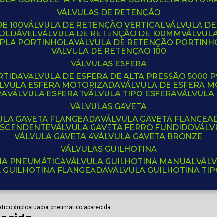
VÁLVULAS DE RETENÇÃO
E 100
VÁLVULA DE RETENÇÃO VERTICAL
VÁLVULA D
SOLDÁVEL
VÁLVULA DE RETENÇÃO DE 100MM
VÁLVUL
UPLA PORTINHOLA
VÁLVULA DE RETENÇÃO PORTINH
VÁLVULA DE RETENÇÃO 100
VÁLVULAS ESFERA
RTIDA
VÁLVULA DE ESFERA DE ALTA PRESSÃO 5000 P
ÁLVULA ESFERA MOTORIZADA
VÁLVULA DE ESFERA
RA
VÁLVULA ESFERA 1
VÁLVULA TIPO ESFERA
VÁLVULA
VÁLVULAS GAVETA
VULA GAVETA FLANGEADA
VÁLVULA GAVETA FLANGEA
 ASCENDENTE
VÁLVULA GAVETA FERRO FUNDIDO
VÁL
VÁLVULA GAVETA 4
VÁLVULA GAVETA BRONZE
VÁLVULAS GUILHOTINA
INA PNEUMÁTICA
VÁLVULA GUILHOTINA MANUAL
VÁL
A GUILHOTINA FLANGEADA
VÁLVULA GUILHOTINA TI
tico duplo
atuador pneumatico aparecida