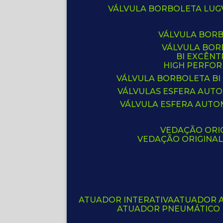
VÁLVULA BORBOLETA LUG
VÁLVULA BOR
VÁLVULA BO
BI EXCÊNT
HIGH PERFO
VÁLVULA BORBOLETA BI
VÁLVULAS ESFERA AUT
VÁLVULA ESFERA AUTO
VEDAÇÃO ORIG
VEDAÇÃO ORIGINA
ATUADOR INTERATIVA
ATUADOR 
ATUADOR PNEUMÁTICO