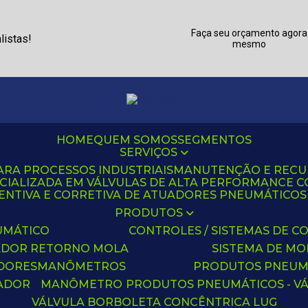
Faça seu orçamento agora
listas!
mesmo
HOME
QUEM SOMOS
SEGMENTOS
SERVIÇOS
ARA PROCESSOS INDUSTRIAIS
MANUTENÇÃO E REC
CIALIZADA EM VÁLVULAS DE ALTA PERFORMANCE C
NTIVA E CORRETIVA DE ATUADORES PNEUMÁTICOS C
PRODUTOS
UMÁTICO
CONTROLES / SISTEMAS DE
ADOR RETORNO MOLA
SISTEMA DE M
ADORES
MANÔMETROS
PRODUTOS PNEUM
UADOR
MANÔMETRO
PRODUTOS PNEUMÁTICOS - V
VÁLVULA BORBOLETA CONCÊNTRICA LUG