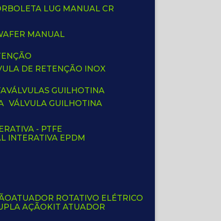
BORBOLETA LUG MANUAL CR
 WAFER MANUAL
ETENÇÃO
LVULA DE RETENÇÃO INOX
TA
VÁLVULAS GUILHOTINA
A
VÁLVULA GUILHOTINA
ERATIVA - PTFE
AL INTERATIVA EPDM
ÇÃO
ATUADOR ROTATIVO ELÉTRICO
UPLA AÇÃO
KIT ATUADOR