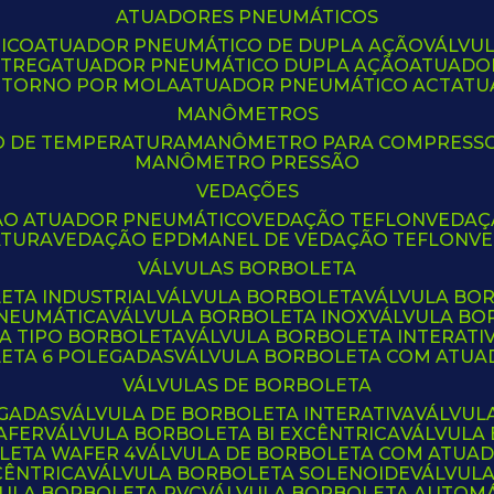
ATUADORES PNEUMÁTICOS
ICO
ATUADOR PNEUMÁTICO DE DUPLA AÇÃO
VÁLVU
CTREG
ATUADOR PNEUMÁTICO DUPLA AÇÃO
ATUADO
ETORNO POR MOLA
ATUADOR PNEUMÁTICO ACT
AT
MANÔMETROS
O DE TEMPERATURA
MANÔMETRO PARA COMPRESS
MANÔMETRO PRESSÃO
VEDAÇÕES
ÃO ATUADOR PNEUMÁTICO
VEDAÇÃO TEFLON
VEDA
ATURA
VEDAÇÃO EPDM
ANEL DE VEDAÇÃO TEFLON
V
VÁLVULAS BORBOLETA
ETA INDUSTRIAL
VÁLVULA BORBOLETA
VÁLVULA BO
PNEUMÁTICA
VÁLVULA BORBOLETA INOX
VÁLVULA B
LA TIPO BORBOLETA
VÁLVULA BORBOLETA INTERATI
LETA 6 POLEGADAS
VÁLVULA BORBOLETA COM ATU
VÁLVULAS DE BORBOLETA
EGADAS
VÁLVULA DE BORBOLETA INTERATIVA
VÁLVUL
AFER
VÁLVULA BORBOLETA BI EXCÊNTRICA
VÁLVULA
LETA WAFER 4
VÁLVULA DE BORBOLETA COM ATUA
CÊNTRICA
VÁLVULA BORBOLETA SOLENOIDE
VÁLVUL
VULA BORBOLETA PVC
VÁLVULA BORBOLETA AUTOM