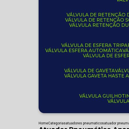
VÁLVULA DE RETENÇÃO D
VÁLVULA DE RETENÇÃO 
VÁLVULA RETENÇÃO D
VÁLVULA DE ESFERA TRIPA
VÁLVULA ESFERA AUTOMÁTICA
V
VÁLVULA DE ESFE
VÁLVULA DE GAVETA
VÁL
VÁLVULA GAVETA HASTE
VÁLVULA GUILHOT
VÁLVUL
Home
Categorias
atuadores pneumaticos
atuador pneuma