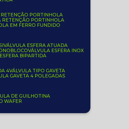
E RETENÇÃO PORTINHOLA
A RETENÇÃO PORTINHOLA
OLA EM FERRO FUNDIDO
SI
VÁLVULA ESFERA ATUADA
 MONOBLOCO
VÁLVULA ESFERA INOX
 ESFERA BIPARTIDA
DA 4
VÁLVULA TIPO GAVETA
VULA GAVETA 4 POLEGADAS
VULA DE GUILHOTINA
PO WAFER