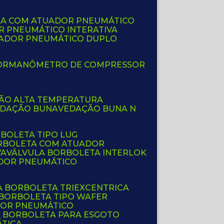
LA COM ATUADOR PNEUMÁTICO
R PNEUMÁTICO INTERATIVA
UADOR PNEUMÁTICO DUPLO
OR
MANÔMETRO DE COMPRESSOR
ÇÃO ALTA TEMPERATURA
EDAÇÃO BUNA
VEDAÇÃO BUNA N
RBOLETA TIPO LUG
ORBOLETA COM ATUADOR
VA
VÁLVULA BORBOLETA INTERLOK
ADOR PNEUMÁTICO
A BORBOLETA TRIEXCENTRICA
 BORBOLETA TIPO WAFER
DOR PNEUMÁTICO
A BORBOLETA PARA ESGOTO
ÁTICA