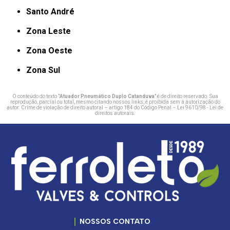
Santo André
Zona Leste
Zona Oeste
Zona Sul
O conteúdo do texto "
Atuador Pneumático Duplo Catanduva
" é de direito reservado. Sua
reprodução, parcial ou total, mesmo citando nossos links, é proibida sem a autorização do
autor. Crime de violação de direito autoral – artigo 184 do Código Penal –
Lei 9610/98 - Lei de
direitos autorais
.
NOSSOS CONTATO