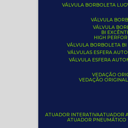
VÁLVULA BORBOLETA LUG
VÁLVULA BOR
VÁLVULA BO
BI EXCÊNT
HIGH PERFO
VÁLVULA BORBOLETA BI
VÁLVULAS ESFERA AUT
VÁLVULA ESFERA AUTO
VEDAÇÃO ORIG
VEDAÇÃO ORIGINA
ATUADOR INTERATIVA
ATUADOR 
ATUADOR PNEUMÁTICO