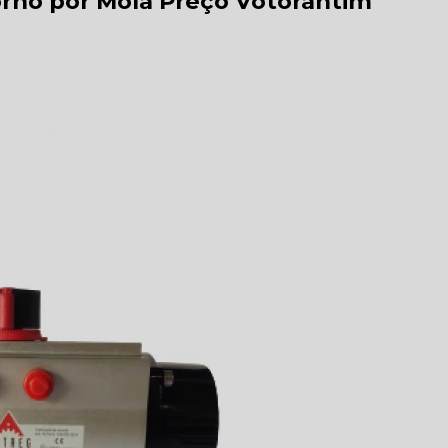
rno por Mola Preço Votorantim