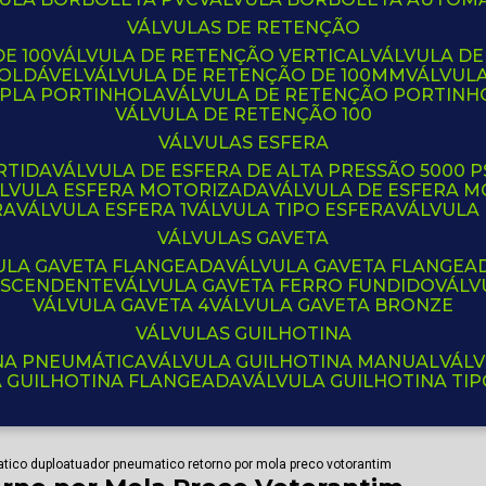
VÁLVULAS DE RETENÇÃO
E 100
VÁLVULA DE RETENÇÃO VERTICAL
VÁLVULA D
SOLDÁVEL
VÁLVULA DE RETENÇÃO DE 100MM
VÁLVUL
UPLA PORTINHOLA
VÁLVULA DE RETENÇÃO PORTINH
VÁLVULA DE RETENÇÃO 100
VÁLVULAS ESFERA
RTIDA
VÁLVULA DE ESFERA DE ALTA PRESSÃO 5000 P
ÁLVULA ESFERA MOTORIZADA
VÁLVULA DE ESFERA
RA
VÁLVULA ESFERA 1
VÁLVULA TIPO ESFERA
VÁLVULA
VÁLVULAS GAVETA
VULA GAVETA FLANGEADA
VÁLVULA GAVETA FLANGEA
 ASCENDENTE
VÁLVULA GAVETA FERRO FUNDIDO
VÁL
VÁLVULA GAVETA 4
VÁLVULA GAVETA BRONZE
VÁLVULAS GUILHOTINA
INA PNEUMÁTICA
VÁLVULA GUILHOTINA MANUAL
VÁL
A GUILHOTINA FLANGEADA
VÁLVULA GUILHOTINA TI
tico duplo
atuador pneumatico retorno por mola preco votorantim