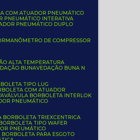
LA COM ATUADOR PNEUMÁTICO
R PNEUMÁTICO INTERATIVA
UADOR PNEUMÁTICO DUPLO
OR
MANÔMETRO DE COMPRESSOR
ÇÃO ALTA TEMPERATURA
EDAÇÃO BUNA
VEDAÇÃO BUNA N
RBOLETA TIPO LUG
ORBOLETA COM ATUADOR
VA
VÁLVULA BORBOLETA INTERLOK
ADOR PNEUMÁTICO
A BORBOLETA TRIEXCENTRICA
 BORBOLETA TIPO WAFER
DOR PNEUMÁTICO
A BORBOLETA PARA ESGOTO
ÁTICA