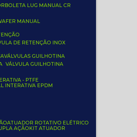
BORBOLETA LUG MANUAL CR
 WAFER MANUAL
ETENÇÃO
LVULA DE RETENÇÃO INOX
TA
VÁLVULAS GUILHOTINA
A
VÁLVULA GUILHOTINA
ERATIVA - PTFE
AL INTERATIVA EPDM
ÇÃO
ATUADOR ROTATIVO ELÉTRICO
UPLA AÇÃO
KIT ATUADOR