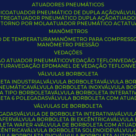
ATUADORES PNEUMÁTICOS
ICO
ATUADOR PNEUMÁTICO DE DUPLA AÇÃO
VÁLVU
CTREG
ATUADOR PNEUMÁTICO DUPLA AÇÃO
ATUADO
ETORNO POR MOLA
ATUADOR PNEUMÁTICO ACT
AT
MANÔMETROS
O DE TEMPERATURA
MANÔMETRO PARA COMPRESS
MANÔMETRO PRESSÃO
VEDAÇÕES
ÃO ATUADOR PNEUMÁTICO
VEDAÇÃO TEFLON
VEDA
ATURA
VEDAÇÃO EPDM
ANEL DE VEDAÇÃO TEFLON
V
VÁLVULAS BORBOLETA
ETA INDUSTRIAL
VÁLVULA BORBOLETA
VÁLVULA BO
PNEUMÁTICA
VÁLVULA BORBOLETA INOX
VÁLVULA B
LA TIPO BORBOLETA
VÁLVULA BORBOLETA INTERATI
LETA 6 POLEGADAS
VÁLVULA BORBOLETA COM ATU
VÁLVULAS DE BORBOLETA
EGADAS
VÁLVULA DE BORBOLETA INTERATIVA
VÁLVUL
AFER
VÁLVULA BORBOLETA BI EXCÊNTRICA
VÁLVULA
LETA WAFER 4
VÁLVULA DE BORBOLETA COM ATUA
CÊNTRICA
VÁLVULA BORBOLETA SOLENOIDE
VÁLVUL
VULA BORBOLETA PVC
VÁLVULA BORBOLETA AUTOM