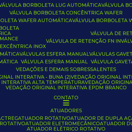
VÁLVULA BORBOLETA LUG AUTOMÁTICA
VÁLVULA 
VÁLVULA BORBOLETA CONCÊNTRICA WAFER
BOLETA WAFER AUTOMÁTICA
VÁLVULA BORBOLETA
RBOLETA
RICA
VÁLVULA DE R
RMANCE
VÁLVULA DE RETENÇÃO FN IN
VÁ
 EXCÊNTRICA INOX
OMÁTICA
VÁLVULAS ESFERA MANUAL
VÁLVULAS GAVE
MÁTICA
VÁLVULA ESFERA MANUAL
VÁLVULA GAVET
VEDAÇÕES E DEMAIS SOBRESSALENTES
INAL INTERATIVA - BUNA (2)
VEDAÇÃO ORIGINAL INT
L INTERATIVA ALTA TEMPERATURA
VEDAÇÃO ORIGIN
VEDAÇÃO ORIGINAL INTERATIVA EPDM BRANCO
CONTATO
ATUADORES
ACTREG
ATUADOR ROTATIVO
ATUADOR DE DUPLA A
 ROTATIVO
ATUADOR ELETROMECÂNICO
ATUADOR D
ATUADOR ELÉTRICO ROTATIVO