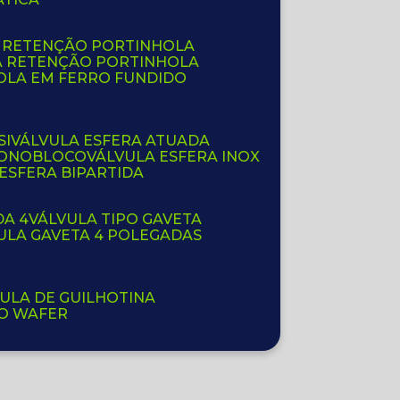
E RETENÇÃO PORTINHOLA
A RETENÇÃO PORTINHOLA
OLA EM FERRO FUNDIDO
SI
VÁLVULA ESFERA ATUADA
 MONOBLOCO
VÁLVULA ESFERA INOX
 ESFERA BIPARTIDA
DA 4
VÁLVULA TIPO GAVETA
VULA GAVETA 4 POLEGADAS
VULA DE GUILHOTINA
PO WAFER