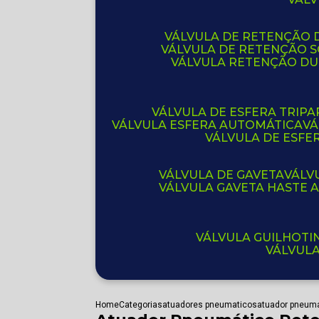
VÁLVULA DE RETENÇÃO D
VÁLVULA DE RETENÇÃO 
VÁLVULA RETENÇÃO D
VÁLVULA DE ESFERA TRIPA
VÁLVULA ESFERA AUTOMÁTICA
V
VÁLVULA DE ESFE
VÁLVULA DE GAVETA
VÁL
VÁLVULA GAVETA HASTE
VÁLVULA GUILHOT
VÁLVUL
Home
Categorias
atuadores pneumaticos
atuador pneuma