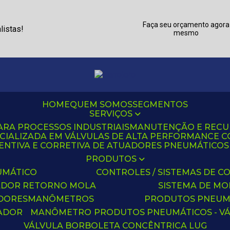
Faça seu orçamento agora
listas!
mesmo
HOME
QUEM SOMOS
SEGMENTOS
SERVIÇOS
ARA PROCESSOS INDUSTRIAIS
MANUTENÇÃO E REC
CIALIZADA EM VÁLVULAS DE ALTA PERFORMANCE C
NTIVA E CORRETIVA DE ATUADORES PNEUMÁTICOS C
PRODUTOS
UMÁTICO
CONTROLES / SISTEMAS DE
ADOR RETORNO MOLA
SISTEMA DE M
ADORES
MANÔMETROS
PRODUTOS PNEUM
UADOR
MANÔMETRO
PRODUTOS PNEUMÁTICOS - V
VÁLVULA BORBOLETA CONCÊNTRICA LUG