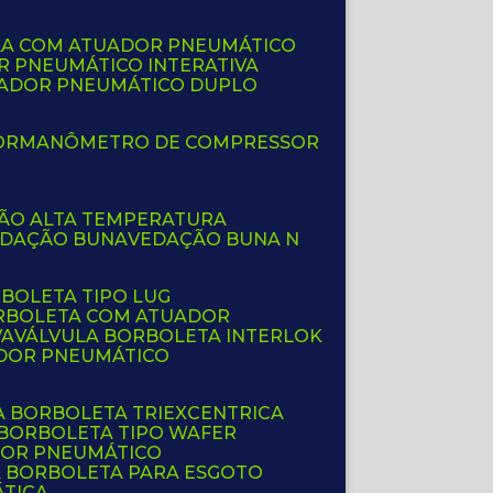
LA COM ATUADOR PNEUMÁTICO
R PNEUMÁTICO INTERATIVA
UADOR PNEUMÁTICO DUPLO
OR
MANÔMETRO DE COMPRESSOR
ÇÃO ALTA TEMPERATURA
EDAÇÃO BUNA
VEDAÇÃO BUNA N
RBOLETA TIPO LUG
ORBOLETA COM ATUADOR
VA
VÁLVULA BORBOLETA INTERLOK
ADOR PNEUMÁTICO
A BORBOLETA TRIEXCENTRICA
 BORBOLETA TIPO WAFER
DOR PNEUMÁTICO
A BORBOLETA PARA ESGOTO
ÁTICA