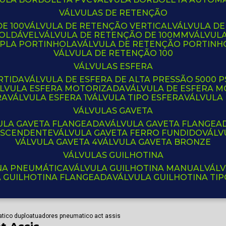
VÁLVULAS DE RETENÇÃO
E 100
VÁLVULA DE RETENÇÃO VERTICAL
VÁLVULA D
SOLDÁVEL
VÁLVULA DE RETENÇÃO DE 100MM
VÁLVUL
UPLA PORTINHOLA
VÁLVULA DE RETENÇÃO PORTINH
VÁLVULA DE RETENÇÃO 100
VÁLVULAS ESFERA
RTIDA
VÁLVULA DE ESFERA DE ALTA PRESSÃO 5000 P
ÁLVULA ESFERA MOTORIZADA
VÁLVULA DE ESFERA
RA
VÁLVULA ESFERA 1
VÁLVULA TIPO ESFERA
VÁLVULA
VÁLVULAS GAVETA
VULA GAVETA FLANGEADA
VÁLVULA GAVETA FLANGEA
 ASCENDENTE
VÁLVULA GAVETA FERRO FUNDIDO
VÁL
VÁLVULA GAVETA 4
VÁLVULA GAVETA BRONZE
VÁLVULAS GUILHOTINA
INA PNEUMÁTICA
VÁLVULA GUILHOTINA MANUAL
VÁL
A GUILHOTINA FLANGEADA
VÁLVULA GUILHOTINA TI
tico duplo
atuadores pneumatico act assis