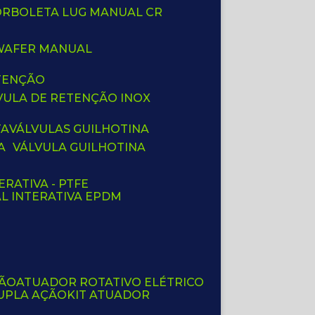
BORBOLETA LUG MANUAL CR
 WAFER MANUAL
ETENÇÃO
LVULA DE RETENÇÃO INOX
TA
VÁLVULAS GUILHOTINA
A
VÁLVULA GUILHOTINA
ERATIVA - PTFE
AL INTERATIVA EPDM
ÇÃO
ATUADOR ROTATIVO ELÉTRICO
UPLA AÇÃO
KIT ATUADOR