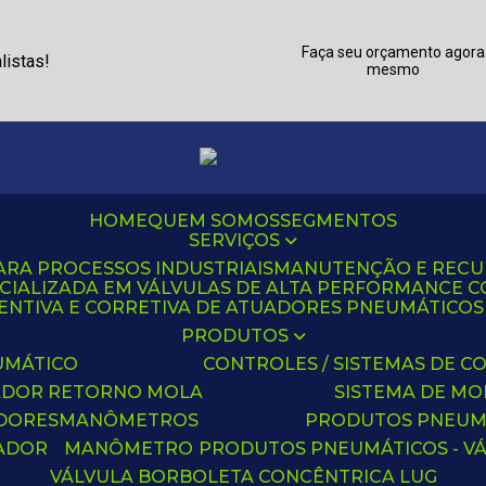
Faça seu orçamento agora
listas!
mesmo
HOME
QUEM SOMOS
SEGMENTOS
SERVIÇOS
ARA PROCESSOS INDUSTRIAIS
MANUTENÇÃO E REC
CIALIZADA EM VÁLVULAS DE ALTA PERFORMANCE C
NTIVA E CORRETIVA DE ATUADORES PNEUMÁTICOS C
PRODUTOS
UMÁTICO
CONTROLES / SISTEMAS DE
ADOR RETORNO MOLA
SISTEMA DE M
ADORES
MANÔMETROS
PRODUTOS PNEUM
UADOR
MANÔMETRO
PRODUTOS PNEUMÁTICOS - V
VÁLVULA BORBOLETA CONCÊNTRICA LUG