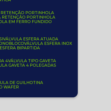
E RETENÇÃO PORTINHOLA
A RETENÇÃO PORTINHOLA
OLA EM FERRO FUNDIDO
SI
VÁLVULA ESFERA ATUADA
 MONOBLOCO
VÁLVULA ESFERA INOX
 ESFERA BIPARTIDA
DA 4
VÁLVULA TIPO GAVETA
VULA GAVETA 4 POLEGADAS
VULA DE GUILHOTINA
PO WAFER