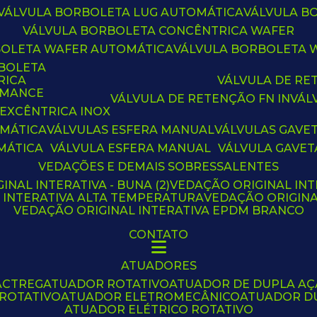
VÁLVULA BORBOLETA LUG AUTOMÁTICA
VÁLVULA 
VÁLVULA BORBOLETA CONCÊNTRICA WAFER
BOLETA WAFER AUTOMÁTICA
VÁLVULA BORBOLETA
RBOLETA
RICA
VÁLVULA DE R
RMANCE
VÁLVULA DE RETENÇÃO FN IN
VÁ
 EXCÊNTRICA INOX
OMÁTICA
VÁLVULAS ESFERA MANUAL
VÁLVULAS GAVE
MÁTICA
VÁLVULA ESFERA MANUAL
VÁLVULA GAVET
VEDAÇÕES E DEMAIS SOBRESSALENTES
INAL INTERATIVA - BUNA (2)
VEDAÇÃO ORIGINAL INT
L INTERATIVA ALTA TEMPERATURA
VEDAÇÃO ORIGIN
VEDAÇÃO ORIGINAL INTERATIVA EPDM BRANCO
CONTATO
ATUADORES
ACTREG
ATUADOR ROTATIVO
ATUADOR DE DUPLA A
 ROTATIVO
ATUADOR ELETROMECÂNICO
ATUADOR D
ATUADOR ELÉTRICO ROTATIVO