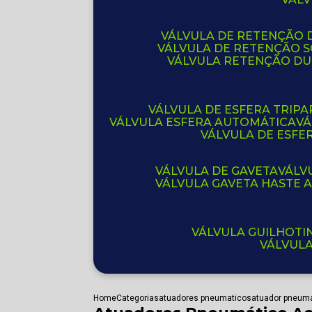
VÁLVULA DE RETENÇÃO D
VÁLVULA DE RETENÇÃO 
VÁLVULA RETENÇÃO D
VÁLVULA DE ESFERA TRIPA
VÁLVULA ESFERA AUTOMÁTICA
V
VÁLVULA DE ESFE
VÁLVULA DE GAVETA
VÁL
VÁLVULA GAVETA HASTE
VÁLVULA GUILHOT
VÁLVUL
Home
Categorias
atuadores pneumaticos
atuador pneuma