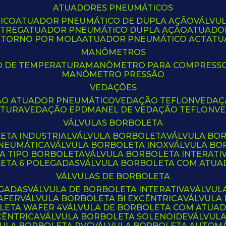
ATUADORES PNEUMÁTICOS
ICO
ATUADOR PNEUMÁTICO DE DUPLA AÇÃO
VÁLVU
CTREG
ATUADOR PNEUMÁTICO DUPLA AÇÃO
ATUADO
ETORNO POR MOLA
ATUADOR PNEUMÁTICO ACT
AT
MANÔMETROS
O DE TEMPERATURA
MANÔMETRO PARA COMPRESS
MANÔMETRO PRESSÃO
VEDAÇÕES
ÃO ATUADOR PNEUMÁTICO
VEDAÇÃO TEFLON
VEDA
ATURA
VEDAÇÃO EPDM
ANEL DE VEDAÇÃO TEFLON
V
VÁLVULAS BORBOLETA
ETA INDUSTRIAL
VÁLVULA BORBOLETA
VÁLVULA BO
PNEUMÁTICA
VÁLVULA BORBOLETA INOX
VÁLVULA B
LA TIPO BORBOLETA
VÁLVULA BORBOLETA INTERATI
LETA 6 POLEGADAS
VÁLVULA BORBOLETA COM ATU
VÁLVULAS DE BORBOLETA
EGADAS
VÁLVULA DE BORBOLETA INTERATIVA
VÁLVUL
AFER
VÁLVULA BORBOLETA BI EXCÊNTRICA
VÁLVULA
LETA WAFER 4
VÁLVULA DE BORBOLETA COM ATUA
CÊNTRICA
VÁLVULA BORBOLETA SOLENOIDE
VÁLVUL
VULA BORBOLETA PVC
VÁLVULA BORBOLETA AUTOM