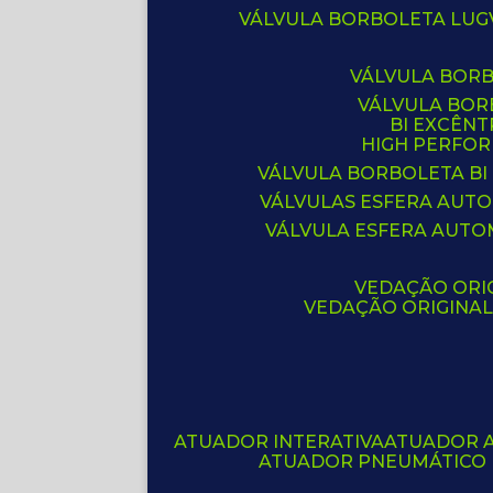
VÁLVULA BORBOLETA LUG
VÁLVULA BOR
VÁLVULA BO
BI EXCÊNT
HIGH PERFO
VÁLVULA BORBOLETA BI
VÁLVULAS ESFERA AUT
VÁLVULA ESFERA AUTO
VEDAÇÃO ORIG
VEDAÇÃO ORIGINA
ATUADOR INTERATIVA
ATUADOR 
ATUADOR PNEUMÁTICO