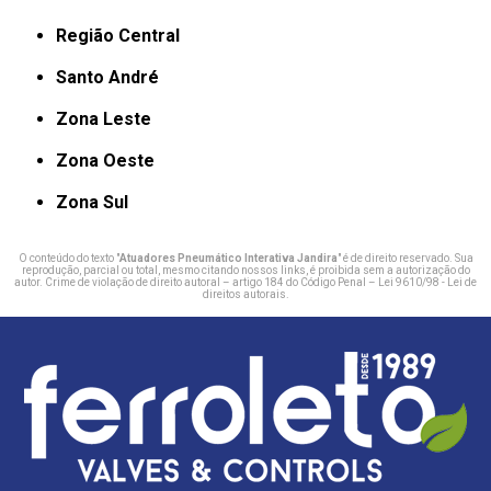
Região Central
Santo André
Zona Leste
Zona Oeste
Zona Sul
O conteúdo do texto "
Atuadores Pneumático Interativa Jandira
" é de direito reservado. Sua
reprodução, parcial ou total, mesmo citando nossos links, é proibida sem a autorização do
autor. Crime de violação de direito autoral – artigo 184 do Código Penal –
Lei 9610/98 - Lei de
direitos autorais
.