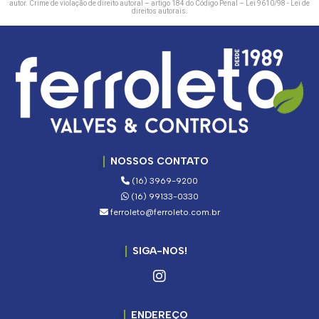
autor. Crime de violação de direito autoral – artigo 184 do Código Penal –
Lei 9610/98 - Lei de
direitos autorais
.
NOSSOS CONTATO
(16) 3969-9200
(16) 99133-0330
ferroleto@ferroleto.com.br
SIGA-NOS!
ENDEREÇO