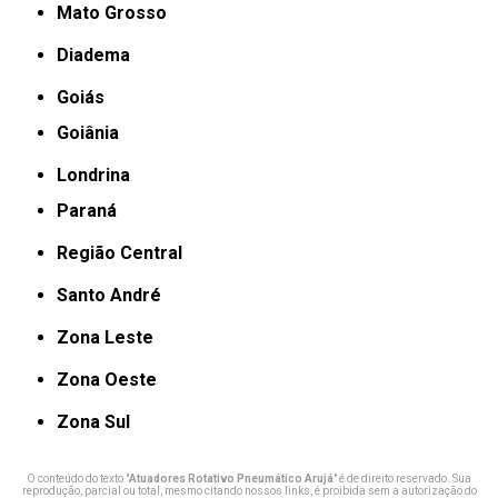
Mato Grosso
Diadema
Goiás
Goiânia
Londrina
Paraná
Região Central
Santo André
Zona Leste
Zona Oeste
Zona Sul
O conteúdo do texto "
Atuadores Rotativo Pneumático Arujá
" é de direito reservado. Sua
reprodução, parcial ou total, mesmo citando nossos links, é proibida sem a autorização do