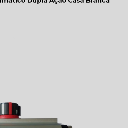
umático Dupla Ação Casa Branca