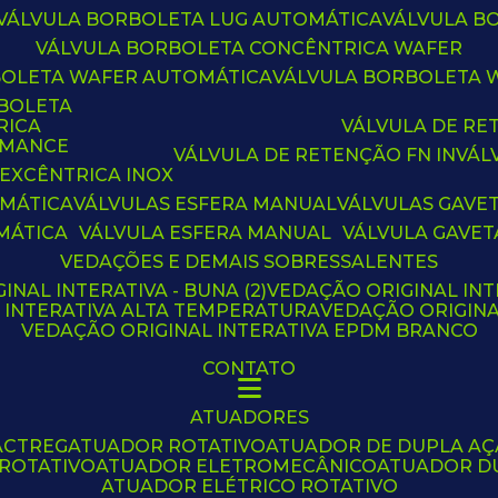
VÁLVULA BORBOLETA LUG AUTOMÁTICA
VÁLVULA 
VÁLVULA BORBOLETA CONCÊNTRICA WAFER
BOLETA WAFER AUTOMÁTICA
VÁLVULA BORBOLETA
RBOLETA
RICA
VÁLVULA DE R
RMANCE
VÁLVULA DE RETENÇÃO FN IN
VÁ
 EXCÊNTRICA INOX
OMÁTICA
VÁLVULAS ESFERA MANUAL
VÁLVULAS GAVE
MÁTICA
VÁLVULA ESFERA MANUAL
VÁLVULA GAVET
VEDAÇÕES E DEMAIS SOBRESSALENTES
INAL INTERATIVA - BUNA (2)
VEDAÇÃO ORIGINAL INT
L INTERATIVA ALTA TEMPERATURA
VEDAÇÃO ORIGIN
VEDAÇÃO ORIGINAL INTERATIVA EPDM BRANCO
CONTATO
ATUADORES
ACTREG
ATUADOR ROTATIVO
ATUADOR DE DUPLA A
 ROTATIVO
ATUADOR ELETROMECÂNICO
ATUADOR D
ATUADOR ELÉTRICO ROTATIVO