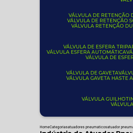
VÁLVULA DE RETENÇÃO D
VÁLVULA DE RETENÇÃO 
VÁLVULA RETENÇÃO D
VÁLVULA DE ESFERA TRIPA
VÁLVULA ESFERA AUTOMÁTICA
V
VÁLVULA DE ESFE
VÁLVULA DE GAVETA
VÁL
VÁLVULA GAVETA HASTE
VÁLVULA GUILHOT
VÁLVUL
Home
Categorias
atuadores pneumaticos
atuador pneuma