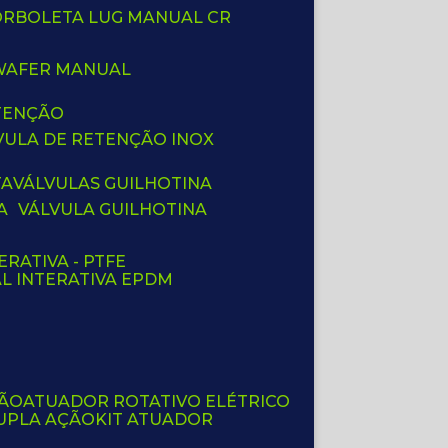
BORBOLETA LUG MANUAL CR
 WAFER MANUAL
ETENÇÃO
LVULA DE RETENÇÃO INOX
TA
VÁLVULAS GUILHOTINA
A
VÁLVULA GUILHOTINA
ERATIVA - PTFE
AL INTERATIVA EPDM
ÇÃO
ATUADOR ROTATIVO ELÉTRICO
UPLA AÇÃO
KIT ATUADOR