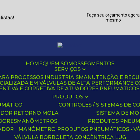
Faça seu orçamento agora
listas!
mesmo
HOME
QUEM SOMOS
SEGMENTOS
SERVIÇOS
ARA PROCESSOS INDUSTRIAIS
MANUTENÇÃO E REC
CIALIZADA EM VÁLVULAS DE ALTA PERFORMANCE C
NTIVA E CORRETIVA DE ATUADORES PNEUMÁTICOS C
PRODUTOS
UMÁTICO
CONTROLES / SISTEMAS DE
ADOR RETORNO MOLA
SISTEMA DE M
ADORES
MANÔMETROS
PRODUTOS PNEUM
UADOR
MANÔMETRO
PRODUTOS PNEUMÁTICOS - V
VÁLVULA BORBOLETA CONCÊNTRICA LUG