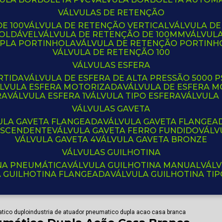
VÁLVULAS DE RETENÇÃO
E 100
VÁLVULA DE RETENÇÃO VERTICAL
VÁLVULA D
SOLDÁVEL
VÁLVULA DE RETENÇÃO DE 100MM
VÁLVUL
UPLA PORTINHOLA
VÁLVULA DE RETENÇÃO PORTINH
VÁLVULA DE RETENÇÃO 100
VÁLVULAS ESFERA
RTIDA
VÁLVULA DE ESFERA DE ALTA PRESSÃO 5000 P
ÁLVULA ESFERA MOTORIZADA
VÁLVULA DE ESFERA
RA
VÁLVULA ESFERA 1
VÁLVULA TIPO ESFERA
VÁLVULA
VÁLVULAS GAVETA
VULA GAVETA FLANGEADA
VÁLVULA GAVETA FLANGEA
 ASCENDENTE
VÁLVULA GAVETA FERRO FUNDIDO
VÁL
VÁLVULA GAVETA 4
VÁLVULA GAVETA BRONZE
VÁLVULAS GUILHOTINA
INA PNEUMÁTICA
VÁLVULA GUILHOTINA MANUAL
VÁL
A GUILHOTINA FLANGEADA
VÁLVULA GUILHOTINA TI
tico duplo
industria de atuador pneumatico dupla acao casa branca