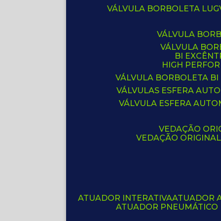
VÁLVULA BORBOLETA LUG
VÁLVULA BOR
VÁLVULA BO
BI EXCÊNT
HIGH PERFO
VÁLVULA BORBOLETA BI
VÁLVULAS ESFERA AUT
VÁLVULA ESFERA AUTO
VEDAÇÃO ORIG
VEDAÇÃO ORIGINA
ATUADOR INTERATIVA
ATUADOR 
ATUADOR PNEUMÁTICO