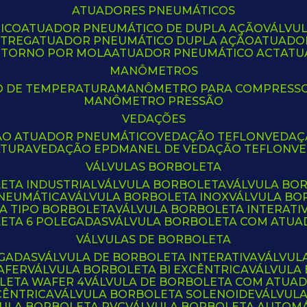
ATUADORES PNEUMÁTICOS
ICO
ATUADOR PNEUMÁTICO DE DUPLA AÇÃO
VÁLVU
CTREG
ATUADOR PNEUMÁTICO DUPLA AÇÃO
ATUADO
ETORNO POR MOLA
ATUADOR PNEUMÁTICO ACT
AT
MANÔMETROS
O DE TEMPERATURA
MANÔMETRO PARA COMPRESS
MANÔMETRO PRESSÃO
VEDAÇÕES
ÃO ATUADOR PNEUMÁTICO
VEDAÇÃO TEFLON
VEDA
ATURA
VEDAÇÃO EPDM
ANEL DE VEDAÇÃO TEFLON
V
VÁLVULAS BORBOLETA
ETA INDUSTRIAL
VÁLVULA BORBOLETA
VÁLVULA BO
PNEUMÁTICA
VÁLVULA BORBOLETA INOX
VÁLVULA B
LA TIPO BORBOLETA
VÁLVULA BORBOLETA INTERATI
LETA 6 POLEGADAS
VÁLVULA BORBOLETA COM ATU
VÁLVULAS DE BORBOLETA
EGADAS
VÁLVULA DE BORBOLETA INTERATIVA
VÁLVUL
AFER
VÁLVULA BORBOLETA BI EXCÊNTRICA
VÁLVULA
LETA WAFER 4
VÁLVULA DE BORBOLETA COM ATUA
CÊNTRICA
VÁLVULA BORBOLETA SOLENOIDE
VÁLVUL
VULA BORBOLETA PVC
VÁLVULA BORBOLETA AUTOM