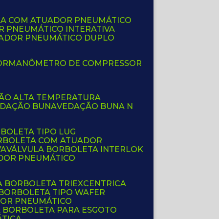
LA COM ATUADOR PNEUMÁTICO
R PNEUMÁTICO INTERATIVA
UADOR PNEUMÁTICO DUPLO
OR
MANÔMETRO DE COMPRESSOR
ÇÃO ALTA TEMPERATURA
EDAÇÃO BUNA
VEDAÇÃO BUNA N
RBOLETA TIPO LUG
ORBOLETA COM ATUADOR
VA
VÁLVULA BORBOLETA INTERLOK
ADOR PNEUMÁTICO
A BORBOLETA TRIEXCENTRICA
 BORBOLETA TIPO WAFER
DOR PNEUMÁTICO
A BORBOLETA PARA ESGOTO
ÁTICA