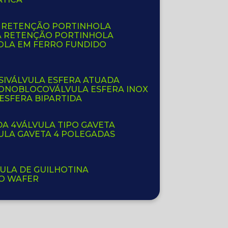
E RETENÇÃO PORTINHOLA
A RETENÇÃO PORTINHOLA
OLA EM FERRO FUNDIDO
SI
VÁLVULA ESFERA ATUADA
 MONOBLOCO
VÁLVULA ESFERA INOX
 ESFERA BIPARTIDA
DA 4
VÁLVULA TIPO GAVETA
VULA GAVETA 4 POLEGADAS
VULA DE GUILHOTINA
PO WAFER