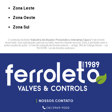
Zona Leste
Zona Oeste
Zona Sul
O conteúdo do texto "
Indústria de Atuador Pneumático Interativa Cajuru
" é de direito
reservado. Sua reprodução, parcial ou total, mesmo citando nossos links, é proibida sem a
autorização do autor. Crime de violação de direito autoral – artigo 184 do Código Penal –
Lei
9610/98 - Lei de direitos autorais
.
NOSSOS CONTATO
(16) 3969-9200