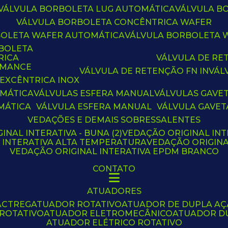
VÁLVULA BORBOLETA LUG AUTOMÁTICA
VÁLVULA 
VÁLVULA BORBOLETA CONCÊNTRICA WAFER
BOLETA WAFER AUTOMÁTICA
VÁLVULA BORBOLETA
RBOLETA
RICA
VÁLVULA DE R
RMANCE
VÁLVULA DE RETENÇÃO FN IN
VÁ
 EXCÊNTRICA INOX
OMÁTICA
VÁLVULAS ESFERA MANUAL
VÁLVULAS GAVE
MÁTICA
VÁLVULA ESFERA MANUAL
VÁLVULA GAVET
VEDAÇÕES E DEMAIS SOBRESSALENTES
INAL INTERATIVA - BUNA (2)
VEDAÇÃO ORIGINAL INT
L INTERATIVA ALTA TEMPERATURA
VEDAÇÃO ORIGIN
VEDAÇÃO ORIGINAL INTERATIVA EPDM BRANCO
CONTATO
ATUADORES
ACTREG
ATUADOR ROTATIVO
ATUADOR DE DUPLA A
 ROTATIVO
ATUADOR ELETROMECÂNICO
ATUADOR D
ATUADOR ELÉTRICO ROTATIVO