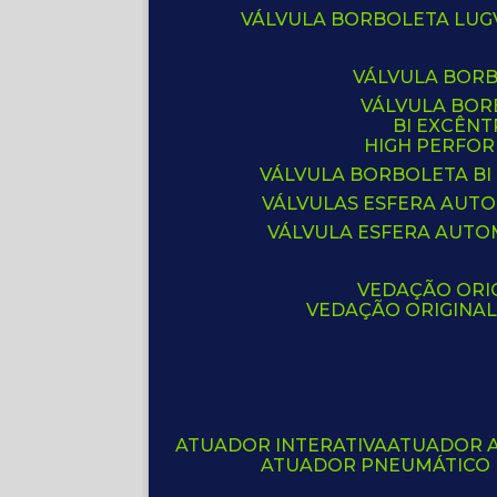
VÁLVULA BORBOLETA LUG
VÁLVULA BOR
VÁLVULA BO
BI EXCÊNT
HIGH PERFO
VÁLVULA BORBOLETA BI
VÁLVULAS ESFERA AUT
VÁLVULA ESFERA AUTO
VEDAÇÃO ORIG
VEDAÇÃO ORIGINA
ATUADOR INTERATIVA
ATUADOR 
ATUADOR PNEUMÁTICO