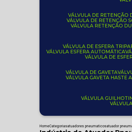
VÁLVULA DE RETENÇÃO D
VÁLVULA DE RETENÇÃO 
VÁLVULA RETENÇÃO D
VÁLVULA DE ESFERA TRIPA
VÁLVULA ESFERA AUTOMÁTICA
V
VÁLVULA DE ESFE
VÁLVULA DE GAVETA
VÁL
VÁLVULA GAVETA HASTE
VÁLVULA GUILHOT
VÁLVUL
Home
Categorias
atuadores pneumaticos
atuador pneuma