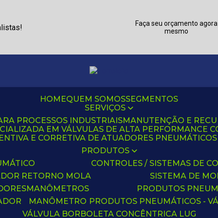
Faça seu orçamento agora
listas!
mesmo
HOME
QUEM SOMOS
SEGMENTOS
SERVIÇOS
ARA PROCESSOS INDUSTRIAIS
MANUTENÇÃO E REC
CIALIZADA EM VÁLVULAS DE ALTA PERFORMANCE C
NTIVA E CORRETIVA DE ATUADORES PNEUMÁTICOS C
PRODUTOS
UMÁTICO
CONTROLES / SISTEMAS DE
ADOR RETORNO MOLA
SISTEMA DE M
ADORES
MANÔMETROS
PRODUTOS PNEUM
UADOR
MANÔMETRO
PRODUTOS PNEUMÁTICOS - V
VÁLVULA BORBOLETA CONCÊNTRICA LUG