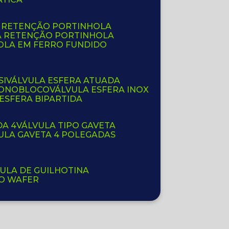
E RETENÇÃO PORTINHOLA
A RETENÇÃO PORTINHOLA
OLA EM FERRO FUNDIDO
SI
VÁLVULA ESFERA ATUADA
 MONOBLOCO
VÁLVULA ESFERA INOX
 ESFERA BIPARTIDA
DA 4
VÁLVULA TIPO GAVETA
VULA GAVETA 4 POLEGADAS
VULA DE GUILHOTINA
PO WAFER