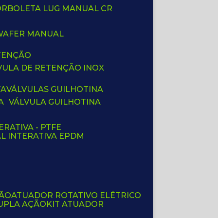
BORBOLETA LUG MANUAL CR
 WAFER MANUAL
ETENÇÃO
LVULA DE RETENÇÃO INOX
TA
VÁLVULAS GUILHOTINA
A
VÁLVULA GUILHOTINA
ERATIVA - PTFE
AL INTERATIVA EPDM
ÇÃO
ATUADOR ROTATIVO ELÉTRICO
UPLA AÇÃO
KIT ATUADOR