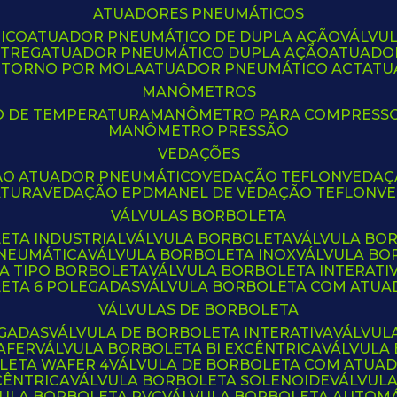
ATUADORES PNEUMÁTICOS
ICO
ATUADOR PNEUMÁTICO DE DUPLA AÇÃO
VÁLVU
CTREG
ATUADOR PNEUMÁTICO DUPLA AÇÃO
ATUADO
ETORNO POR MOLA
ATUADOR PNEUMÁTICO ACT
AT
MANÔMETROS
O DE TEMPERATURA
MANÔMETRO PARA COMPRESS
MANÔMETRO PRESSÃO
VEDAÇÕES
ÃO ATUADOR PNEUMÁTICO
VEDAÇÃO TEFLON
VEDA
ATURA
VEDAÇÃO EPDM
ANEL DE VEDAÇÃO TEFLON
V
VÁLVULAS BORBOLETA
ETA INDUSTRIAL
VÁLVULA BORBOLETA
VÁLVULA BO
PNEUMÁTICA
VÁLVULA BORBOLETA INOX
VÁLVULA B
LA TIPO BORBOLETA
VÁLVULA BORBOLETA INTERATI
LETA 6 POLEGADAS
VÁLVULA BORBOLETA COM ATU
VÁLVULAS DE BORBOLETA
EGADAS
VÁLVULA DE BORBOLETA INTERATIVA
VÁLVUL
AFER
VÁLVULA BORBOLETA BI EXCÊNTRICA
VÁLVULA
LETA WAFER 4
VÁLVULA DE BORBOLETA COM ATUA
CÊNTRICA
VÁLVULA BORBOLETA SOLENOIDE
VÁLVUL
VULA BORBOLETA PVC
VÁLVULA BORBOLETA AUTOM