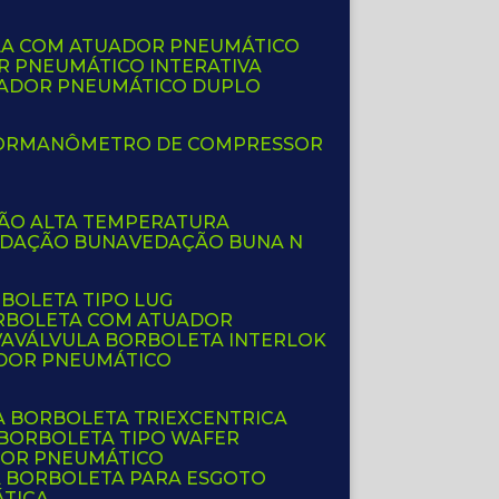
LA COM ATUADOR PNEUMÁTICO
R PNEUMÁTICO INTERATIVA
UADOR PNEUMÁTICO DUPLO
OR
MANÔMETRO DE COMPRESSOR
ÇÃO ALTA TEMPERATURA
EDAÇÃO BUNA
VEDAÇÃO BUNA N
RBOLETA TIPO LUG
ORBOLETA COM ATUADOR
VA
VÁLVULA BORBOLETA INTERLOK
ADOR PNEUMÁTICO
A BORBOLETA TRIEXCENTRICA
 BORBOLETA TIPO WAFER
DOR PNEUMÁTICO
A BORBOLETA PARA ESGOTO
ÁTICA