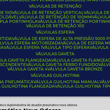
VÁLVULAS DE RETENÇÃO
E 100
VÁLVULA DE RETENÇÃO VERTICAL
VÁLVULA D
SOLDÁVEL
VÁLVULA DE RETENÇÃO DE 100MM
VÁLVUL
UPLA PORTINHOLA
VÁLVULA DE RETENÇÃO PORTINH
VÁLVULA DE RETENÇÃO 100
VÁLVULAS ESFERA
RTIDA
VÁLVULA DE ESFERA DE ALTA PRESSÃO 5000 P
ÁLVULA ESFERA MOTORIZADA
VÁLVULA DE ESFERA
RA
VÁLVULA ESFERA 1
VÁLVULA TIPO ESFERA
VÁLVULA
VÁLVULAS GAVETA
VULA GAVETA FLANGEADA
VÁLVULA GAVETA FLANGEA
 ASCENDENTE
VÁLVULA GAVETA FERRO FUNDIDO
VÁL
VÁLVULA GAVETA 4
VÁLVULA GAVETA BRONZE
VÁLVULAS GUILHOTINA
INA PNEUMÁTICA
VÁLVULA GUILHOTINA MANUAL
VÁL
A GUILHOTINA FLANGEADA
VÁLVULA GUILHOTINA TI
tico duplo
industria de atuador pneumatico nova odessa