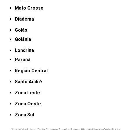
Mato Grosso
Diadema
Goiás
Goiânia
Londrina
Paraná
Região Central
Santo André
Zona Leste
Zona Oeste
Zona Sul
O conteúdo do texto "
Onde Comprar Atuador Pneumático Act Itapeva
" é de direito