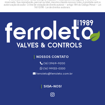
reservado. Sua reprodução, parcial ou total, mesmo citando nossos links, é proibida sem a
autorização do autor. Crime de violação de direito autoral – artigo 184 do Código Penal –
Lei
9610/98 - Lei de direitos autorais
.
NOSSOS CONTATO
(16) 3969-9200
(16) 99133-0330
ferroleto@ferroleto.com.br
SIGA-NOS!