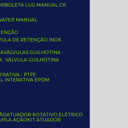
BORBOLETA LUG MANUAL CR
 WAFER MANUAL
ETENÇÃO
LVULA DE RETENÇÃO INOX
TA
VÁLVULAS GUILHOTINA
A
VÁLVULA GUILHOTINA
ERATIVA - PTFE
AL INTERATIVA EPDM
ÇÃO
ATUADOR ROTATIVO ELÉTRICO
UPLA AÇÃO
KIT ATUADOR