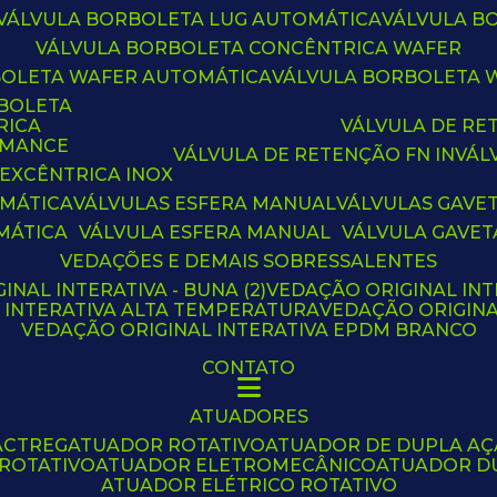
VÁLVULA BORBOLETA LUG AUTOMÁTICA
VÁLVULA 
VÁLVULA BORBOLETA CONCÊNTRICA WAFER
BOLETA WAFER AUTOMÁTICA
VÁLVULA BORBOLETA
RBOLETA
RICA
VÁLVULA DE R
RMANCE
VÁLVULA DE RETENÇÃO FN IN
VÁ
 EXCÊNTRICA INOX
OMÁTICA
VÁLVULAS ESFERA MANUAL
VÁLVULAS GAVE
MÁTICA
VÁLVULA ESFERA MANUAL
VÁLVULA GAVET
VEDAÇÕES E DEMAIS SOBRESSALENTES
INAL INTERATIVA - BUNA (2)
VEDAÇÃO ORIGINAL INT
L INTERATIVA ALTA TEMPERATURA
VEDAÇÃO ORIGIN
VEDAÇÃO ORIGINAL INTERATIVA EPDM BRANCO
CONTATO
ATUADORES
ACTREG
ATUADOR ROTATIVO
ATUADOR DE DUPLA A
 ROTATIVO
ATUADOR ELETROMECÂNICO
ATUADOR D
ATUADOR ELÉTRICO ROTATIVO