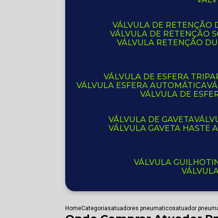
VÁLVULA DE RETENÇÃO D
VÁLVULA DE RETENÇÃO 
VÁLVULA RETENÇÃO D
VÁLVULA DE ESFERA TRIPA
VÁLVULA ESFERA AUTOMÁTICA
V
VÁLVULA DE ESFE
VÁLVULA DE GAVETA
VÁL
VÁLVULA GAVETA HASTE
VÁLVULA GUILHOT
VÁLVUL
Home
Categorias
atuadores pneumaticos
atuador pneuma