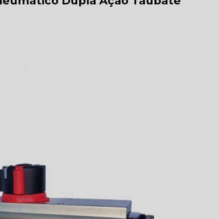
neumático Dupla Ação Taubaté