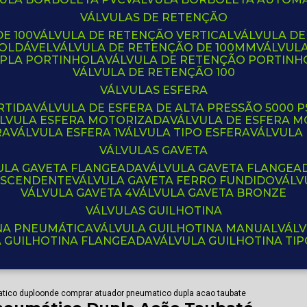
VÁLVULAS DE RETENÇÃO
E 100
VÁLVULA DE RETENÇÃO VERTICAL
VÁLVULA D
SOLDÁVEL
VÁLVULA DE RETENÇÃO DE 100MM
VÁLVUL
UPLA PORTINHOLA
VÁLVULA DE RETENÇÃO PORTINH
VÁLVULA DE RETENÇÃO 100
VÁLVULAS ESFERA
RTIDA
VÁLVULA DE ESFERA DE ALTA PRESSÃO 5000 P
ÁLVULA ESFERA MOTORIZADA
VÁLVULA DE ESFERA
RA
VÁLVULA ESFERA 1
VÁLVULA TIPO ESFERA
VÁLVULA
VÁLVULAS GAVETA
VULA GAVETA FLANGEADA
VÁLVULA GAVETA FLANGEA
 ASCENDENTE
VÁLVULA GAVETA FERRO FUNDIDO
VÁL
VÁLVULA GAVETA 4
VÁLVULA GAVETA BRONZE
VÁLVULAS GUILHOTINA
INA PNEUMÁTICA
VÁLVULA GUILHOTINA MANUAL
VÁL
A GUILHOTINA FLANGEADA
VÁLVULA GUILHOTINA TI
tico duplo
onde comprar atuador pneumatico dupla acao taubate