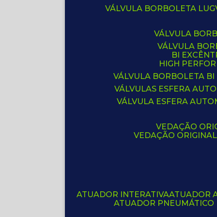
VÁLVULA BORBOLETA LUG
VÁLVULA BOR
VÁLVULA BO
BI EXCÊNT
HIGH PERFO
VÁLVULA BORBOLETA BI
VÁLVULAS ESFERA AUT
VÁLVULA ESFERA AUTO
VEDAÇÃO ORIG
VEDAÇÃO ORIGINA
ATUADOR INTERATIVA
ATUADOR 
ATUADOR PNEUMÁTICO