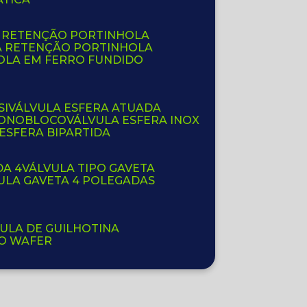
E RETENÇÃO PORTINHOLA
A RETENÇÃO PORTINHOLA
OLA EM FERRO FUNDIDO
SI
VÁLVULA ESFERA ATUADA
 MONOBLOCO
VÁLVULA ESFERA INOX
 ESFERA BIPARTIDA
DA 4
VÁLVULA TIPO GAVETA
VULA GAVETA 4 POLEGADAS
VULA DE GUILHOTINA
PO WAFER