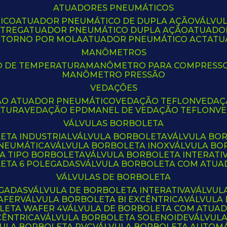
ATUADORES PNEUMÁTICOS
ICO
ATUADOR PNEUMÁTICO DE DUPLA AÇÃO
VÁLVU
CTREG
ATUADOR PNEUMÁTICO DUPLA AÇÃO
ATUADO
ETORNO POR MOLA
ATUADOR PNEUMÁTICO ACT
AT
MANÔMETROS
O DE TEMPERATURA
MANÔMETRO PARA COMPRESS
MANÔMETRO PRESSÃO
VEDAÇÕES
ÃO ATUADOR PNEUMÁTICO
VEDAÇÃO TEFLON
VEDA
ATURA
VEDAÇÃO EPDM
ANEL DE VEDAÇÃO TEFLON
V
VÁLVULAS BORBOLETA
ETA INDUSTRIAL
VÁLVULA BORBOLETA
VÁLVULA BO
PNEUMÁTICA
VÁLVULA BORBOLETA INOX
VÁLVULA B
LA TIPO BORBOLETA
VÁLVULA BORBOLETA INTERATI
LETA 6 POLEGADAS
VÁLVULA BORBOLETA COM ATU
VÁLVULAS DE BORBOLETA
EGADAS
VÁLVULA DE BORBOLETA INTERATIVA
VÁLVUL
AFER
VÁLVULA BORBOLETA BI EXCÊNTRICA
VÁLVULA
LETA WAFER 4
VÁLVULA DE BORBOLETA COM ATUA
CÊNTRICA
VÁLVULA BORBOLETA SOLENOIDE
VÁLVUL
VULA BORBOLETA PVC
VÁLVULA BORBOLETA AUTOM