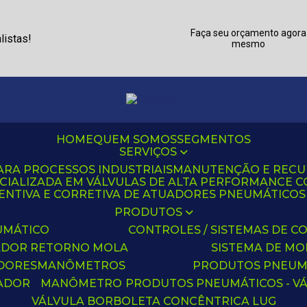
Faça seu orçamento agora
listas!
mesmo
HOME
QUEM SOMOS
SEGMENTOS
SERVIÇOS
ARA PROCESSOS INDUSTRIAIS
MANUTENÇÃO E REC
CIALIZADA EM VÁLVULAS DE ALTA PERFORMANCE C
NTIVA E CORRETIVA DE ATUADORES PNEUMÁTICOS C
PRODUTOS
UMÁTICO
CONTROLES / SISTEMAS DE
ADOR RETORNO MOLA
SISTEMA DE M
ADORES
MANÔMETROS
PRODUTOS PNEUM
UADOR
MANÔMETRO
PRODUTOS PNEUMÁTICOS - V
VÁLVULA BORBOLETA CONCÊNTRICA LUG