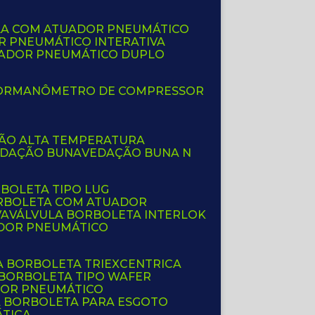
LA COM ATUADOR PNEUMÁTICO
R PNEUMÁTICO INTERATIVA
UADOR PNEUMÁTICO DUPLO
OR
MANÔMETRO DE COMPRESSOR
ÇÃO ALTA TEMPERATURA
EDAÇÃO BUNA
VEDAÇÃO BUNA N
RBOLETA TIPO LUG
ORBOLETA COM ATUADOR
VA
VÁLVULA BORBOLETA INTERLOK
ADOR PNEUMÁTICO
A BORBOLETA TRIEXCENTRICA
 BORBOLETA TIPO WAFER
DOR PNEUMÁTICO
A BORBOLETA PARA ESGOTO
ÁTICA