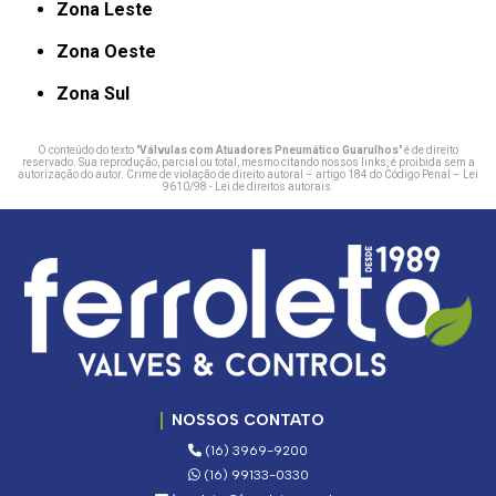
Zona Leste
Zona Oeste
Zona Sul
O conteúdo do texto "
Válvulas com Atuadores Pneumático Guarulhos
" é de direito
reservado. Sua reprodução, parcial ou total, mesmo citando nossos links, é proibida sem a
autorização do autor. Crime de violação de direito autoral – artigo 184 do Código Penal –
Lei
9610/98 - Lei de direitos autorais
.
NOSSOS CONTATO
(16) 3969-9200
(16) 99133-0330