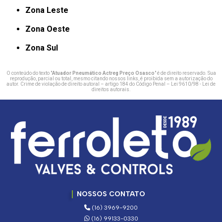
Zona Leste
Zona Oeste
Zona Sul
O conteúdo do texto "
Atuador Pneumático Actreg Preço Osasco
" é de direito reservado. Sua
reprodução, parcial ou total, mesmo citando nossos links, é proibida sem a autorização do
autor. Crime de violação de direito autoral – artigo 184 do Código Penal –
Lei 9610/98 - Lei de
direitos autorais
.
NOSSOS CONTATO
(16) 3969-9200
(16) 99133-0330