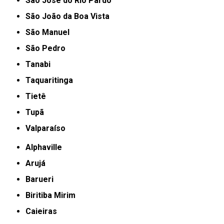
São José do Rio Pardo
São João da Boa Vista
São Manuel
São Pedro
Tanabi
Taquaritinga
Tietê
Tupã
Valparaíso
Alphaville
Arujá
Barueri
Biritiba Mirim
Caieiras