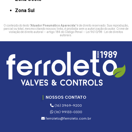
Zona Sul
O conteúdo do texto "
Atuador Pneumático Aparecida
" é de direito reservado. Sua reprodução,
parcial ou total, mesmo citando nossos links, é proibida sem a autorização do autor. Crime de
violação de direito autoral – artigo 184 do Código Penal –
Lei 9610/98 - Lei de direitos
autorais
.
NOSSOS CONTATO
(16) 3969-9200
(16) 99133-0330
ferroleto@ferroleto.com.br