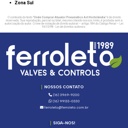
Zona Sul
O conteúdo do texto "
Onde Comprar Atuador Pneumático Act Hortolândia
" é de direito
reservado. Sua reprodução, parcial ou total, mesmo citando nossos links, é proibida sem a
autorização do autor. Crime de violação de direito autoral – artigo 184 do Código Penal –
Lei
9610/98 - Lei de direitos autorais
.
NOSSOS CONTATO
(16) 3969-9200
(16) 99133-0330
ferroleto@ferroleto.com.br
SIGA-NOS!