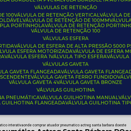
VÁLVULAS DE RETENÇÃO
E 100
VÁLVULA DE RETENÇÃO VERTICAL
VÁLVULA D
SOLDÁVEL
VÁLVULA DE RETENÇÃO DE 100MM
VÁLVUL
UPLA PORTINHOLA
VÁLVULA DE RETENÇÃO PORTINH
VÁLVULA DE RETENÇÃO 100
VÁLVULAS ESFERA
RTIDA
VÁLVULA DE ESFERA DE ALTA PRESSÃO 5000 P
ÁLVULA ESFERA MOTORIZADA
VÁLVULA DE ESFERA
RA
VÁLVULA ESFERA 1
VÁLVULA TIPO ESFERA
VÁLVULA
VÁLVULAS GAVETA
VULA GAVETA FLANGEADA
VÁLVULA GAVETA FLANGEA
 ASCENDENTE
VÁLVULA GAVETA FERRO FUNDIDO
VÁL
VÁLVULA GAVETA 4
VÁLVULA GAVETA BRONZE
VÁLVULAS GUILHOTINA
INA PNEUMÁTICA
VÁLVULA GUILHOTINA MANUAL
VÁL
A GUILHOTINA FLANGEADA
VÁLVULA GUILHOTINA TI
ico interativa
onde comprar atuador pneumatico actreg santa barbara doeste