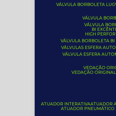
VÁLVULA BORBOLETA LUG
VÁLVULA BOR
VÁLVULA BO
BI EXCÊNT
HIGH PERFO
VÁLVULA BORBOLETA BI
VÁLVULAS ESFERA AUT
VÁLVULA ESFERA AUTO
VEDAÇÃO ORIG
VEDAÇÃO ORIGINA
ATUADOR INTERATIVA
ATUADOR 
ATUADOR PNEUMÁTICO