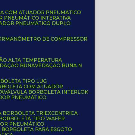
LA COM ATUADOR PNEUMÁTICO
R PNEUMÁTICO INTERATIVA
UADOR PNEUMÁTICO DUPLO
OR
MANÔMETRO DE COMPRESSOR
ÇÃO ALTA TEMPERATURA
EDAÇÃO BUNA
VEDAÇÃO BUNA N
RBOLETA TIPO LUG
ORBOLETA COM ATUADOR
VA
VÁLVULA BORBOLETA INTERLOK
ADOR PNEUMÁTICO
A BORBOLETA TRIEXCENTRICA
 BORBOLETA TIPO WAFER
DOR PNEUMÁTICO
A BORBOLETA PARA ESGOTO
ÁTICA