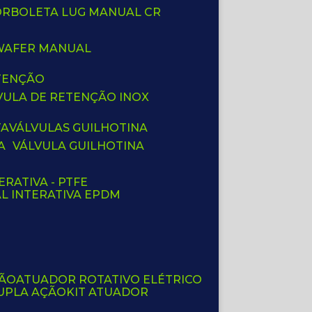
BORBOLETA LUG MANUAL CR
 WAFER MANUAL
ETENÇÃO
LVULA DE RETENÇÃO INOX
TA
VÁLVULAS GUILHOTINA
A
VÁLVULA GUILHOTINA
ERATIVA - PTFE
AL INTERATIVA EPDM
ÇÃO
ATUADOR ROTATIVO ELÉTRICO
UPLA AÇÃO
KIT ATUADOR