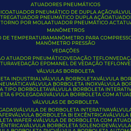
ATUADORES PNEUMÁTICOS
ICO
ATUADOR PNEUMÁTICO DE DUPLA AÇÃO
VÁLVU
CTREG
ATUADOR PNEUMÁTICO DUPLA AÇÃO
ATUADO
ETORNO POR MOLA
ATUADOR PNEUMÁTICO ACT
AT
MANÔMETROS
O DE TEMPERATURA
MANÔMETRO PARA COMPRESS
MANÔMETRO PRESSÃO
VEDAÇÕES
ÃO ATUADOR PNEUMÁTICO
VEDAÇÃO TEFLON
VEDA
ATURA
VEDAÇÃO EPDM
ANEL DE VEDAÇÃO TEFLON
V
VÁLVULAS BORBOLETA
ETA INDUSTRIAL
VÁLVULA BORBOLETA
VÁLVULA BO
PNEUMÁTICA
VÁLVULA BORBOLETA INOX
VÁLVULA B
LA TIPO BORBOLETA
VÁLVULA BORBOLETA INTERATI
LETA 6 POLEGADAS
VÁLVULA BORBOLETA COM ATU
VÁLVULAS DE BORBOLETA
EGADAS
VÁLVULA DE BORBOLETA INTERATIVA
VÁLVUL
AFER
VÁLVULA BORBOLETA BI EXCÊNTRICA
VÁLVULA
LETA WAFER 4
VÁLVULA DE BORBOLETA COM ATUA
CÊNTRICA
VÁLVULA BORBOLETA SOLENOIDE
VÁLVUL
VULA BORBOLETA PVC
VÁLVULA BORBOLETA AUTOM