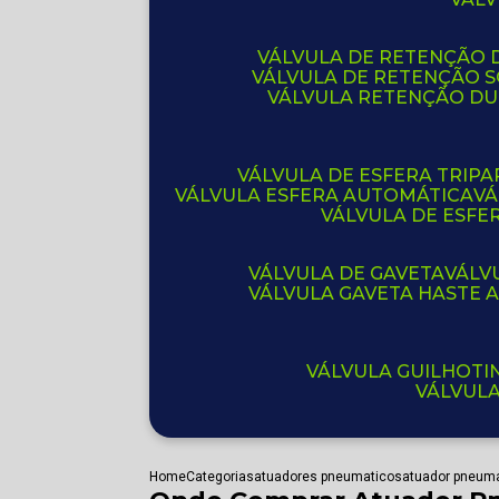
VÁLVULA DE RETENÇÃO D
VÁLVULA DE RETENÇÃO 
VÁLVULA RETENÇÃO D
VÁLVULA DE ESFERA TRIPA
VÁLVULA ESFERA AUTOMÁTICA
V
VÁLVULA DE ESFE
VÁLVULA DE GAVETA
VÁL
VÁLVULA GAVETA HASTE
VÁLVULA GUILHOT
VÁLVUL
Home
Categorias
atuadores pneumaticos
atuador pneumat