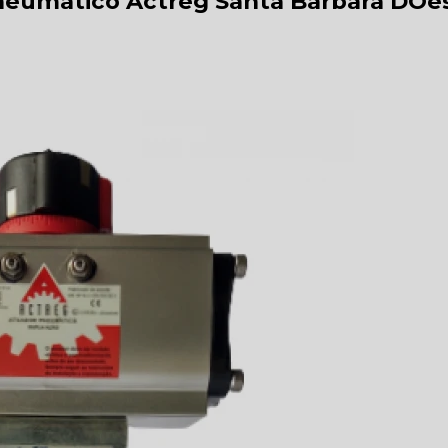
eumático Actreg Santa Bárbara DOe