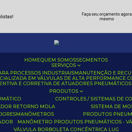
Faça seu orçamento agora
listas!
mesmo
HOME
QUEM SOMOS
SEGMENTOS
SERVIÇOS
ARA PROCESSOS INDUSTRIAIS
MANUTENÇÃO E REC
CIALIZADA EM VÁLVULAS DE ALTA PERFORMANCE C
NTIVA E CORRETIVA DE ATUADORES PNEUMÁTICOS C
PRODUTOS
UMÁTICO
CONTROLES / SISTEMAS DE
ADOR RETORNO MOLA
SISTEMA DE M
ADORES
MANÔMETROS
PRODUTOS PNEUM
UADOR
MANÔMETRO
PRODUTOS PNEUMÁTICOS - V
VÁLVULA BORBOLETA CONCÊNTRICA LUG