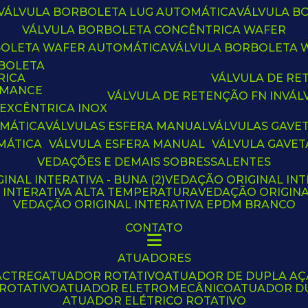
VÁLVULA BORBOLETA LUG AUTOMÁTICA
VÁLVULA 
VÁLVULA BORBOLETA CONCÊNTRICA WAFER
BOLETA WAFER AUTOMÁTICA
VÁLVULA BORBOLETA
RBOLETA
RICA
VÁLVULA DE R
RMANCE
VÁLVULA DE RETENÇÃO FN IN
VÁ
 EXCÊNTRICA INOX
OMÁTICA
VÁLVULAS ESFERA MANUAL
VÁLVULAS GAVE
MÁTICA
VÁLVULA ESFERA MANUAL
VÁLVULA GAVET
VEDAÇÕES E DEMAIS SOBRESSALENTES
INAL INTERATIVA - BUNA (2)
VEDAÇÃO ORIGINAL INT
L INTERATIVA ALTA TEMPERATURA
VEDAÇÃO ORIGIN
VEDAÇÃO ORIGINAL INTERATIVA EPDM BRANCO
CONTATO
ATUADORES
ACTREG
ATUADOR ROTATIVO
ATUADOR DE DUPLA A
 ROTATIVO
ATUADOR ELETROMECÂNICO
ATUADOR D
ATUADOR ELÉTRICO ROTATIVO