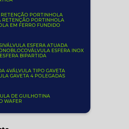
E RETENÇÃO PORTINHOLA
A RETENÇÃO PORTINHOLA
OLA EM FERRO FUNDIDO
SI
VÁLVULA ESFERA ATUADA
 MONOBLOCO
VÁLVULA ESFERA INOX
 ESFERA BIPARTIDA
DA 4
VÁLVULA TIPO GAVETA
VULA GAVETA 4 POLEGADAS
VULA DE GUILHOTINA
PO WAFER